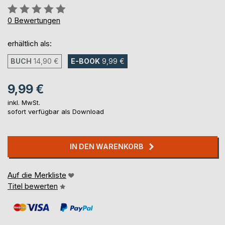
Bewertung::
0%
0
Bewertungen
erhältlich als:
BUCH
14,90 €
E-BOOK
9,99 €
9,99 €
inkl. MwSt.
sofort verfügbar als Download
IN DEN WARENKORB
Auf die Merkliste
Titel bewerten