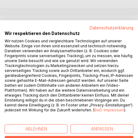
BESCHREIBUNG
Datenschutzerklärung
Wir respektieren den Datenschutz
Irland um 1850. Victoria (Vicky) Westlake lebt mit ihrer
Wir nutzen Cookies und vergleichbare Technologien auf unserer
Website. Einige von ihnen sind essenziell und technisch notwendig.
Familie in relativer Armut in dem kleinen irischen Dort
Daneben verwenden wir Analysemethoden (z. B. Cookies oder
O'Learys Lake. Bis Vicky eines Tages das Rennpferd "Red
Fingerprints sowie serverseitiges Tracking), um zu messen, wie häufig
Goldspur" erbt. Der junge, schwer misshandelte Hengst
unsere Seite besucht und wie sie genutzt wird. Wir verwenden
Trackingtechnologien zu Marketingzwecken und setzen hierzu
fasst rasch Vertrauen zu ihr und dem Rennpferdetrainer
serverseitiges Tracking sowie auch Drittanbieter ein, wodurch ggf.
John Kelly, der auch Vickys heimlicher Schwarm ist. Er
geräteübergreifend Cookies, Fingerprints, Tracking-Pixel, IP-Adressen
gewinnt Rennen um Rennen und wird zum gefeierten "Big
sowie gehashte E-Mail-Adressen genutzt werden. Auf unserer Seite
betten wir zudem Drittinhalte von anderen Anbietern ein (Video-
Red".
Plattformen). Wir haben auf die weitere Datenverarbeitung und ein
Aber es gibt auch Menschen, die den Kellys Böses wollen
etwaiges Tracking durch den Drittanbieter keinen Einfluss. Mit deiner
und schon bald müssen Vicky und "Big Red" ihren ganzen
Einstellung willigst du in die oben beschriebenen Vorgänge ein. Du
kannst deine Einwilligung (z. B. im Footer unter „Privacy-Einstellungen“)
Mut im "Rennen des Jahrhunderts" beweisen.
jederzeit mit Wirkung für die Zukunft widerrufen. (
BoD-Impressum
)
Und das gegen einen nahezu unschlagbaren Gegner: Big
Reds Halbruder "Wildcat" aus England.
Wird es Vicky gelingen, John Kelly und seine Familie vor
ABLEHNEN
ANPASSEN
dem Untergang zu bewahren und ihre große Liebe zu