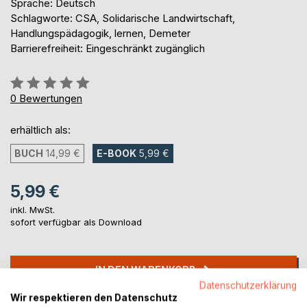
Sprache: Deutsch
Schlagworte: CSA, Solidarische Landwirtschaft,
Handlungspädagogik, lernen, Demeter
Barrierefreiheit: Eingeschränkt zugänglich
Bewertung::
0%
0
Bewertungen
erhältlich als:
BUCH
14,99 €
E-BOOK
5,99 €
5,99 €
inkl. MwSt.
sofort verfügbar als Download
IN DEN WARENKORB
Datenschutzerklärung
Wir respektieren den Datenschutz