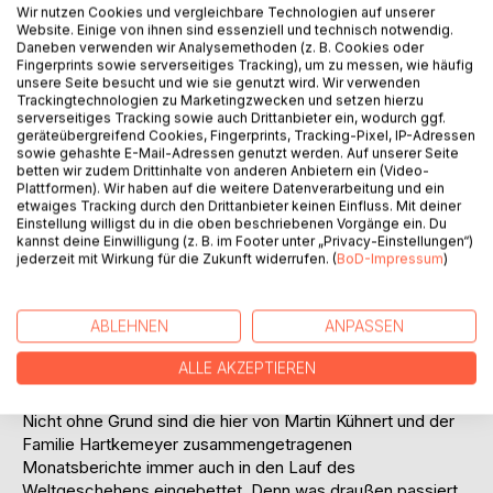
Auf die Merkliste
Wir nutzen Cookies und vergleichbare Technologien auf unserer
Titel bewerten
Website. Einige von ihnen sind essenziell und technisch notwendig.
Daneben verwenden wir Analysemethoden (z. B. Cookies oder
Fingerprints sowie serverseitiges Tracking), um zu messen, wie häufig
unsere Seite besucht und wie sie genutzt wird. Wir verwenden
Trackingtechnologien zu Marketingzwecken und setzen hierzu
serverseitiges Tracking sowie auch Drittanbieter ein, wodurch ggf.
geräteübergreifend Cookies, Fingerprints, Tracking-Pixel, IP-Adressen
sowie gehashte E-Mail-Adressen genutzt werden. Auf unserer Seite
betten wir zudem Drittinhalte von anderen Anbietern ein (Video-
Plattformen). Wir haben auf die weitere Datenverarbeitung und ein
BESCHREIBUNG
etwaiges Tracking durch den Drittanbieter keinen Einfluss. Mit deiner
Einstellung willigst du in die oben beschriebenen Vorgänge ein. Du
kannst deine Einwilligung (z. B. im Footer unter „Privacy-Einstellungen“)
Der hier vorliegende neunte Band der Nachrichten vom Hof
jederzeit mit Wirkung für die Zukunft widerrufen. (
BoD-Impressum
)
erzählt in bekannter Manier vom vielfältigen Leben auf dem
CSA Hof Pente. Vom Bienenfleiß, mit dem hier Versorgung,
ABLEHNEN
ANPASSEN
Gemeinschaft und Lernen neu gedacht und vor allem
gemacht werden, aber auch von den Wespenstichen, die in
ALLE AKZEPTIEREN
krisengeschüttelten Zeiten wie diesen nicht ausbleiben.
Nicht ohne Grund sind die hier von Martin Kühnert und der
Familie Hartkemeyer zusammengetragenen
Monatsberichte immer auch in den Lauf des
Weltgeschehens eingebettet. Denn was draußen passiert,