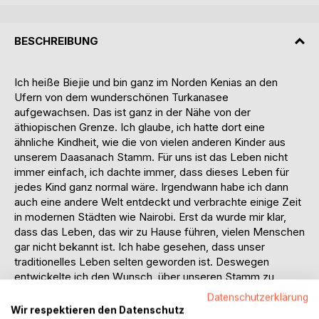
BESCHREIBUNG
Ich heiße Biejie und bin ganz im Norden Kenias an den
Ufern von dem wunderschönen Turkanasee
aufgewachsen. Das ist ganz in der Nähe von der
äthiopischen Grenze. Ich glaube, ich hatte dort eine
ähnliche Kindheit, wie die von vielen anderen Kinder aus
unserem Daasanach Stamm. Für uns ist das Leben nicht
immer einfach, ich dachte immer, dass dieses Leben für
jedes Kind ganz normal wäre. Irgendwann habe ich dann
auch eine andere Welt entdeckt und verbrachte einige Zeit
in modernen Städten wie Nairobi. Erst da wurde mir klar,
dass das Leben, das wir zu Hause führen, vielen Menschen
gar nicht bekannt ist. Ich habe gesehen, dass unser
traditionelles Leben selten geworden ist. Deswegen
entwickelte ich den Wunsch, über unseren Stamm zu
schreiben. Ich hatte das Glück, jemanden zu finden, der mir
Datenschutzerklärung
helfen wollte, meine Erinnerungen an meine Kindheit in
Wir respektieren den Datenschutz