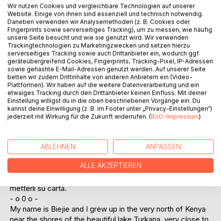
unserem abgelegenen Stamm zu sammeln und
Wir nutzen Cookies und vergleichbare Technologien auf unserer
aufzuschreiben.
Website. Einige von ihnen sind essenziell und technisch notwendig.
- o 0 o -
Daneben verwenden wir Analysemethoden (z. B. Cookies oder
Fingerprints sowie serverseitiges Tracking), um zu messen, wie häufig
unsere Seite besucht und wie sie genutzt wird. Wir verwenden
Mi chiamo Biejie e sono cresciuto nell'estremo nord del
Trackingtechnologien zu Marketingzwecken und setzen hierzu
Kenya, vicino alle rive del bellissimo lago Turkana, molto
serverseitiges Tracking sowie auch Drittanbieter ein, wodurch ggf.
geräteübergreifend Cookies, Fingerprints, Tracking-Pixel, IP-Adressen
vicino al confine con l'Etiopia. Credo di aver vissuto
sowie gehashte E-Mail-Adressen genutzt werden. Auf unserer Seite
un'infanzia simile a quella di tutti gli altri bambini della nostra
betten wir zudem Drittinhalte von anderen Anbietern ein (Video-
tribù Daasanach. Le cose non erano sempre facili, sono
Plattformen). Wir haben auf die weitere Datenverarbeitung und ein
etwaiges Tracking durch den Drittanbieter keinen Einfluss. Mit deiner
cresciuto credendo che questa vita fosse normale per
Einstellung willigst du in die oben beschriebenen Vorgänge ein. Du
qualsiasi bambino. In seguito ho scoperto un altro mondo,
kannst deine Einwilligung (z. B. im Footer unter „Privacy-Einstellungen“)
trascorrendo del tempo anche in città moderne come
jederzeit mit Wirkung für die Zukunft widerrufen. (
BoD-Impressum
)
Nairobi. Solo allora mi sono reso conto che la vita che
facevamo a casa non è conosciuta da molte persone.
Vedendo che la nostra vita tradizionale è diventata rara, ho
ABLEHNEN
ANPASSEN
pensato di scrivere della nostra tribù. Sono stato fortunato
ALLE AKZEPTIEREN
a trovare qualcuno che ha deciso di aiutarmi a raccogliere i
ricordi della mia infanzia nella nostra remota tribù e a
metterli su carta.
- o 0 o -
My name is Biejie and I grew up in the very north of Kenya
near the shores of the beautiful lake Turkana, very close to