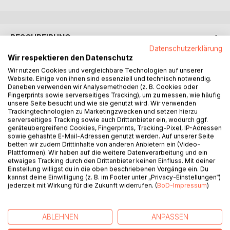
BESCHREIBUNG
Datenschutzerklärung
Wir respektieren den Datenschutz
ZWISCHEN NÄHE UND FREIHEIT
Wir nutzen Cookies und vergleichbare Technologien auf unserer
Beziehungen prägen unser Leben - und doch fühlen sie
Website. Einige von ihnen sind essenziell und technisch notwendig.
Daneben verwenden wir Analysemethoden (z. B. Cookies oder
sich manchmal widersprüchlich an. Mal schenken sie uns
Fingerprints sowie serverseitiges Tracking), um zu messen, wie häufig
Geborgenheit, mal fühlen wir uns eingeengt. Warum ziehen
unsere Seite besucht und wie sie genutzt wird. Wir verwenden
wir uns zurück, obwohl wir uns nach Nähe sehnen? Warum
Trackingtechnologien zu Marketingzwecken und setzen hierzu
serverseitiges Tracking sowie auch Drittanbieter ein, wodurch ggf.
entstehen immer wieder dieselben Konflikte?
geräteübergreifend Cookies, Fingerprints, Tracking-Pixel, IP-Adressen
- Dieses Buch hilft dir, deine eigenen Bindungsmuster zu
sowie gehashte E-Mail-Adressen genutzt werden. Auf unserer Seite
verstehen, innere Ängste zu erkennen und bewusste
betten wir zudem Drittinhalte von anderen Anbietern ein (Video-
Entscheidungen zu treffen.
Plattformen). Wir haben auf die weitere Datenverarbeitung und ein
etwaiges Tracking durch den Drittanbieter keinen Einfluss. Mit deiner
- Du erfährst, welcher Beziehungstyp du bist und welche
Einstellung willigst du in die oben beschriebenen Vorgänge ein. Du
Dynamiken deine Partnerschaften prägen.
kannst deine Einwilligung (z. B. im Footer unter „Privacy-Einstellungen“)
- Du lernst, auch in schwierigen Situationen mit deinem
jederzeit mit Wirkung für die Zukunft widerrufen. (
BoD-Impressum
)
Partner oder deiner Partnerin ruhig und konstruktiv
umzugehen.
ABLEHNEN
ANPASSEN
- So gewinnst du mehr Selbstsicherheit und Mut - und
schaffst eine Beziehung, die stabiler, vertrauensvoller und