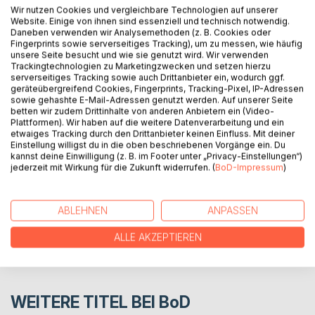
Wir nutzen Cookies und vergleichbare Technologien auf unserer
They used to be inseparable in the past. Now she wants to
Website. Einige von ihnen sind essenziell und technisch notwendig.
kill her.
Daneben verwenden wir Analysemethoden (z. B. Cookies oder
Fingerprints sowie serverseitiges Tracking), um zu messen, wie häufig
As the narrator finds out the true identity of her so-called
unsere Seite besucht und wie sie genutzt wird. Wir verwenden
"sister", she's faced with struggles of a teenager's life.
Trackingtechnologien zu Marketingzwecken und setzen hierzu
serverseitiges Tracking sowie auch Drittanbieter ein, wodurch ggf.
geräteübergreifend Cookies, Fingerprints, Tracking-Pixel, IP-Adressen
Will she actually end up killing a former bestfriend?
sowie gehashte E-Mail-Adressen genutzt werden. Auf unserer Seite
betten wir zudem Drittinhalte von anderen Anbietern ein (Video-
Plattformen). Wir haben auf die weitere Datenverarbeitung und ein
AUTOR/IN
etwaiges Tracking durch den Drittanbieter keinen Einfluss. Mit deiner
Einstellung willigst du in die oben beschriebenen Vorgänge ein. Du
kannst deine Einwilligung (z. B. im Footer unter „Privacy-Einstellungen“)
jederzeit mit Wirkung für die Zukunft widerrufen. (
BoD-Impressum
)
PRESSESTIMMEN
REZENSIONEN
ABLEHNEN
ANPASSEN
ALLE AKZEPTIEREN
WEITERE TITEL BEI
BoD