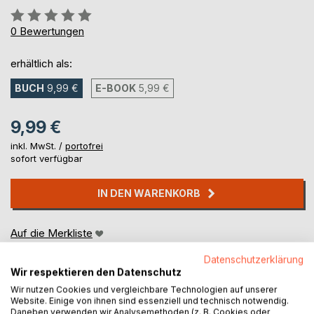
Bewertung::
0%
0
Bewertungen
erhältlich als:
BUCH
9,99 €
E-BOOK
5,99 €
9,99 €
inkl. MwSt. /
portofrei
sofort verfügbar
IN DEN WARENKORB
Auf die Merkliste
Titel bewerten
Datenschutzerklärung
Wir respektieren den Datenschutz
Wir nutzen Cookies und vergleichbare Technologien auf unserer
Website. Einige von ihnen sind essenziell und technisch notwendig.
Daneben verwenden wir Analysemethoden (z. B. Cookies oder