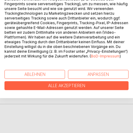
Fingerprints sowie serverseitiges Tracking), um zu messen, wie häufig
unsere Seite besucht und wie sie genutzt wird. Wir verwenden
Trackingtechnologien zu Marketingzwecken und setzen hierzu
BESCHREIBUNG
serverseitiges Tracking sowie auch Drittanbieter ein, wodurch ggf.
geräteübergreifend Cookies, Fingerprints, Tracking-Pixel, IP-Adressen
sowie gehashte E-Mail-Adressen genutzt werden. Auf unserer Seite
betten wir zudem Drittinhalte von anderen Anbietern ein (Video-
Was können Sie tun, um leichter und glücklicher zu leben?
Plattformen). Wir haben auf die weitere Datenverarbeitung und ein
Die klare Antwort lautet: Indem Sie Ihr BewusstSein
etwaiges Tracking durch den Drittanbieter keinen Einfluss. Mit deiner
Einstellung willigst du in die oben beschriebenen Vorgänge ein. Du
trainieren ...
kannst deine Einwilligung (z. B. im Footer unter „Privacy-Einstellungen“)
jederzeit mit Wirkung für die Zukunft widerrufen. (
BoD-Impressum
)
AUTOR/IN
ABLEHNEN
ANPASSEN
PRESSESTIMMEN
ALLE AKZEPTIEREN
REZENSIONEN