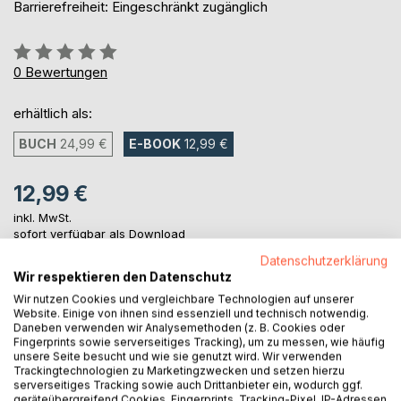
Barrierefreiheit: Eingeschränkt zugänglich
Bewertung::
0%
0
Bewertungen
erhältlich als:
BUCH
24,99 €
E-BOOK
12,99 €
12,99 €
inkl. MwSt.
sofort verfügbar als Download
Datenschutzerklärung
Wir respektieren den Datenschutz
IN DEN WARENKORB
Wir nutzen Cookies und vergleichbare Technologien auf unserer
Website. Einige von ihnen sind essenziell und technisch notwendig.
Daneben verwenden wir Analysemethoden (z. B. Cookies oder
Fingerprints sowie serverseitiges Tracking), um zu messen, wie häufig
Auf die Merkliste
unsere Seite besucht und wie sie genutzt wird. Wir verwenden
Titel bewerten
Trackingtechnologien zu Marketingzwecken und setzen hierzu
serverseitiges Tracking sowie auch Drittanbieter ein, wodurch ggf.
geräteübergreifend Cookies, Fingerprints, Tracking-Pixel, IP-Adressen