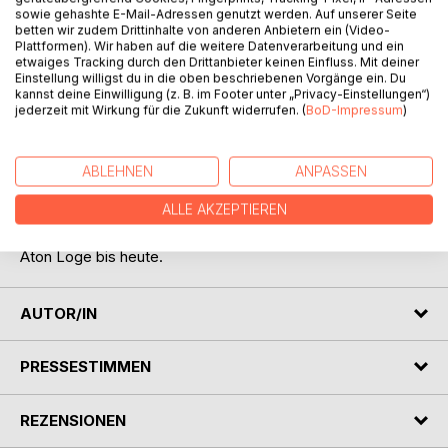
sowie gehashte E-Mail-Adressen genutzt werden. Auf unserer Seite
betten wir zudem Drittinhalte von anderen Anbietern ein (Video-
Plattformen). Wir haben auf die weitere Datenverarbeitung und ein
etwaiges Tracking durch den Drittanbieter keinen Einfluss. Mit deiner
Einstellung willigst du in die oben beschriebenen Vorgänge ein. Du
kannst deine Einwilligung (z. B. im Footer unter „Privacy-Einstellungen“)
jederzeit mit Wirkung für die Zukunft widerrufen. (
BoD-Impressum
)
BESCHREIBUNG
Bewusst Sein - Der Ratgeber für spirituelle Einsteiger.
ABLEHNEN
ANPASSEN
Illusionen erkennen und Lügen der Materie und ihre
ALLE AKZEPTIEREN
Herrscher. Entstehung der Verschleierung aus dem alten
Ägypten bis heute. Erkenntnis über die Amun Loge und der
Aton Loge bis heute.
AUTOR/IN
PRESSESTIMMEN
REZENSIONEN