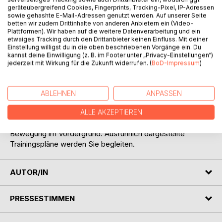
geräteübergreifend Cookies, Fingerprints, Tracking-Pixel, IP-Adressen
sowie gehashte E-Mail-Adressen genutzt werden. Auf unserer Seite
In unserem Jahrhundert wird deutlich, dass gerade
betten wir zudem Drittinhalte von anderen Anbietern ein (Video-
Bewegung ein ganz besonders wertvolles und zugleich
Plattformen). Wir haben auf die weitere Datenverarbeitung und ein
äußerst einfach anzuwendendes Medikament ist und
etwaiges Tracking durch den Drittanbieter keinen Einfluss. Mit deiner
Einstellung willigst du in die oben beschriebenen Vorgänge ein. Du
obendrauf vollbio und ganz ohne Nebenwirkungen.
kannst deine Einwilligung (z. B. im Footer unter „Privacy-Einstellungen“)
Lassen Sie sich an die Hand nehmen und folgen Sie ein
jederzeit mit Wirkung für die Zukunft widerrufen. (
BoD-Impressum
)
wenig den Argumenten, warum Bewegung etwas
tiefgreifend biologisch Sinnvolles ist.
Sie werden etwas darüber erfahren, wie Sie Ihr
ABLEHNEN
ANPASSEN
persönliches Bewegen individuell gestalten könnten, um
Ihre Gesundheit und Ihr Wohlbefinden durch Bewegung zu
ALLE AKZEPTIEREN
unterstützen. Dabei steht der Energieumsatz durch
Bewegung im Vordergrund. Ausführlich dargestellte
Trainingspläne werden Sie begleiten.
AUTOR/IN
PRESSESTIMMEN