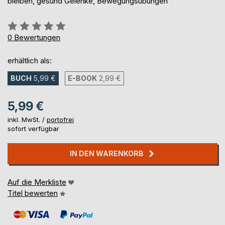
bleiben, gesund Gelenke, Bewegungsübungen
Bewertung::
0%
0
Bewertungen
erhältlich als:
BUCH
5,99 €
E-BOOK
2,99 €
5,99 €
inkl. MwSt. /
portofrei
sofort verfügbar
IN DEN WARENKORB
Auf die Merkliste
Titel bewerten