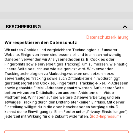
BESCHREIBUNG
Datenschutzerklärung
Wir respektieren den Datenschutz
Es ist höchste Zeit, dass wir erkennen, wie wichtig eine
ausreichende Bewegung für unsere Gesundheit ist und
Wir nutzen Cookies und vergleichbare Technologien auf unserer
Website. Einige von ihnen sind essenziell und technisch notwendig.
entsprechend auch handeln müssen. Unsere Gelenke
Daneben verwenden wir Analysemethoden (z. B. Cookies oder
werden unbrauchbar und zerstören sich allmählich selbst,
Fingerprints sowie serverseitiges Tracking), um zu messen, wie häufig
wenn sie nicht richtig bewegt werden. Ebenso
unsere Seite besucht und wie sie genutzt wird. Wir verwenden
Trackingtechnologien zu Marketingzwecken und setzen hierzu
verschlechtert sich unser Kreislauf und die Blutgefäße
serverseitiges Tracking sowie auch Drittanbieter ein, wodurch ggf.
können sich verengen.
geräteübergreifend Cookies, Fingerprints, Tracking-Pixel, IP-Adressen
Unser Körper ist auf Bewegung angewiesen, seine
sowie gehashte E-Mail-Adressen genutzt werden. Auf unserer Seite
betten wir zudem Drittinhalte von anderen Anbietern ein (Video-
Funktionen sind darauf angelegt. Seit Urzeiten bis ins letzte
Plattformen). Wir haben auf die weitere Datenverarbeitung und ein
Jahrhundert gab es keine Probleme.
etwaiges Tracking durch den Drittanbieter keinen Einfluss. Mit deiner
Ausreichende Bewegung ergab sich zwangsläufig aus den
Einstellung willigst du in die oben beschriebenen Vorgänge ein. Du
kannst deine Einwilligung (z. B. im Footer unter „Privacy-Einstellungen“)
Lebensbedingungen.
jederzeit mit Wirkung für die Zukunft widerrufen. (
BoD-Impressum
)
Heute sind wir zu einer Sitzgesellschaft geworden. Dieser
erstrebenswerte Fortschritt hat aber seinen Preis. Unsere
Lebenshaltung entspricht nicht mehr der integrierten