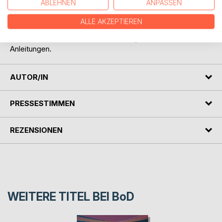
ABLEHNEN
ANPASSEN
Gebrauchsanweisung unseres Körpers. Wir haben jetzt die
Verantwortung, aktiv die entstehenden Defizite an
ALLE AKZEPTIEREN
Bewegung auszugleichen.
Der Autor bietet in diesem Buch entsprechende
Anleitungen.
AUTOR/IN
PRESSESTIMMEN
REZENSIONEN
WEITERE TITEL BEI
BoD