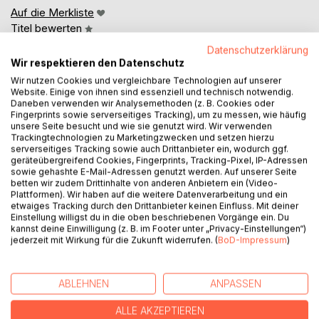
Auf die Merkliste
Titel bewerten
Datenschutzerklärung
Wir respektieren den Datenschutz
Wir nutzen Cookies und vergleichbare Technologien auf unserer
Website. Einige von ihnen sind essenziell und technisch notwendig.
Daneben verwenden wir Analysemethoden (z. B. Cookies oder
Fingerprints sowie serverseitiges Tracking), um zu messen, wie häufig
unsere Seite besucht und wie sie genutzt wird. Wir verwenden
BESCHREIBUNG
Trackingtechnologien zu Marketingzwecken und setzen hierzu
serverseitiges Tracking sowie auch Drittanbieter ein, wodurch ggf.
geräteübergreifend Cookies, Fingerprints, Tracking-Pixel, IP-Adressen
sowie gehashte E-Mail-Adressen genutzt werden. Auf unserer Seite
«Jenseits der Literatur und der Unterhaltungsliteratur liegt
betten wir zudem Drittinhalte von anderen Anbietern ein (Video-
nichts mehr. Das Einzigartige liegt also darin, dass, wer
Plattformen). Wir haben auf die weitere Datenverarbeitung und ein
etwaiges Tracking durch den Drittanbieter keinen Einfluss. Mit deiner
jenseits ist, nicht mehr schreibt, er mag schreiben, soviel er
Einstellung willigst du in die oben beschriebenen Vorgänge ein. Du
will; es ist einfach sozusagen nicht geschrieben.»
kannst deine Einwilligung (z. B. im Footer unter „Privacy-Einstellungen“)
Jürg Laederach, «Alberts Schneefall»
jederzeit mit Wirkung für die Zukunft widerrufen. (
BoD-Impressum
)
AUTOR/IN
ABLEHNEN
ANPASSEN
ALLE AKZEPTIEREN
PRESSESTIMMEN