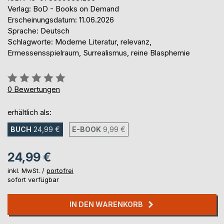
Verlag: BoD - Books on Demand
Erscheinungsdatum: 11.06.2026
Sprache: Deutsch
Schlagworte: Moderne Literatur, relevanz,
Ermessensspielraum, Surrealismus, reine Blasphemie
Bewertung::
0%
0
Bewertungen
erhältlich als:
BUCH
24,99 €
E-BOOK
9,99 €
24,99 €
inkl. MwSt. /
portofrei
sofort verfügbar
IN DEN WARENKORB