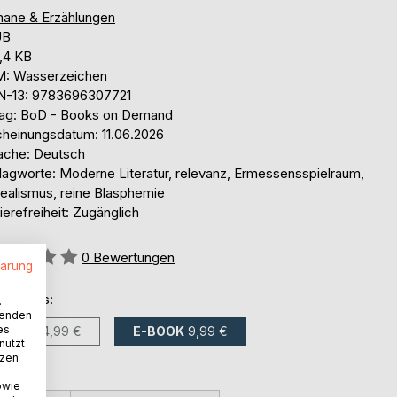
ane & Erzählungen
UB
,4 KB
: Wasserzeichen
N-13: 9783696307721
lag: BoD - Books on Demand
cheinungsdatum: 11.06.2026
ache: Deutsch
lagworte: Moderne Literatur, relevanz, Ermessensspielraum,
realismus, reine Blasphemie
ierefreiheit: Zugänglich
ertung::
0
Bewertungen
lärung
ltlich als:
.
wenden
es
BUCH
24,99 €
E-BOOK
9,99 €
nutzt
tzen
owie