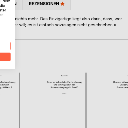
 zudem
TIMMEN
REZENSIONEN
 die
eter
nen
ur liegt nichts mehr. Das Einzigartige liegt also darin, dass, wer
, soviel er will; es ist einfach sozusagen nicht geschrieben.»
D