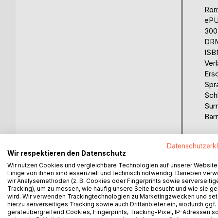
Rom
eP
300
DRM
ISB
Ver
Ers
Spr
Sch
Sur
Barr
Bew
Datenschutzerk
0%
Wir respektieren den Datenschutz
erhä
Wir nutzen Cookies und vergleichbare Technologien auf unserer Website
Einige von ihnen sind essenziell und technisch notwendig. Daneben ver
wir Analysemethoden (z. B. Cookies oder Fingerprints sowie serverseitig
Tracking), um zu messen, wie häufig unsere Seite besucht und wie sie ge
wird. Wir verwenden Trackingtechnologien zu Marketingzwecken und se
hierzu serverseitiges Tracking sowie auch Drittanbieter ein, wodurch ggf.
geräteübergreifend Cookies, Fingerprints, Tracking-Pixel, IP-Adressen s