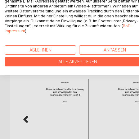
gehashte E-Mail-Adressen genutzt werden. Auf unserer Seite betten wir
BESCHREIBUNG
AUTOR/IN
PRESSES
Drittinhalte von anderen Anbietern ein (Video-Plattformen). Wir haben auf
weitere Datenverarbeitung und ein etwaiges Tracking durch den Drittanbi
keinen Einfluss. Mit deiner Einstellung willigst du in die oben beschriebe
«Jenseits der Literatur und der Unterhaltungsliterat
Vorgänge ein. Du kannst deine Einwilligung (z. B. im Footer unter „Privacy-
Einstellungen“) jederzeit mit Wirkung für die Zukunft widerrufen. (
BoD-
jenseits ist, nicht mehr schreibt, er mag schreiben
Impressum
)
Jürg Laederach, «Alberts Schneefall»
ABLEHNEN
ANPASSEN
WEITERE TITEL BEI
Bo
ALLE AKZEPTIEREN