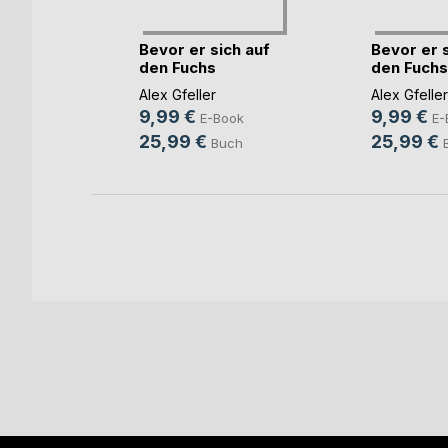
uite
Bevor er sich auf
Bevor er s
den Fuchs
den Fuchs
schwan(...)
schwan(...
Alex Gfeller
Alex Gfeller
ok
9,99 €
9,99 €
E-Book
E-
ch
25,99 €
25,99 €
Buch