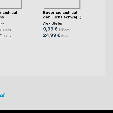
r sich auf
Bevor sie sich auf
Bevor
hs
den Fuchs schwa(...)
den F
..)
Alex Gfeller
Alex Gf
ler
9,99 €
9,99
E-Book
E-Book
24,99 €
24,9
€
Buch
Buch