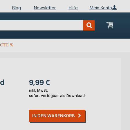
Blog
Newsletter
Hilfe
Mein Konto
Mein Wa
OTE %
nd
9,99 €
inkl. MwSt.
sofort verfügbar als Download
IN DEN WARENKORB