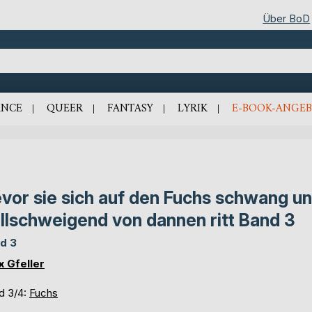
Über BoD
NCE
QUEER
FANTASY
LYRIK
E-BOOK-ANGEB
vor sie sich auf den Fuchs schwang u
illschweigend von dannen ritt Band 3
d 3
x Gfeller
d 3/4:
Fuchs