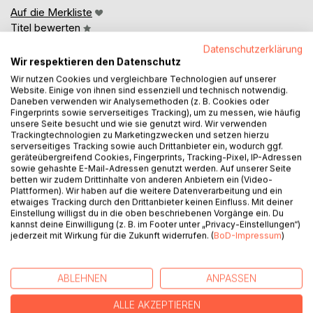
Auf die Merkliste
Titel bewerten
Datenschutzerklärung
Wir respektieren den Datenschutz
Wir nutzen Cookies und vergleichbare Technologien auf unserer
Website. Einige von ihnen sind essenziell und technisch notwendig.
Daneben verwenden wir Analysemethoden (z. B. Cookies oder
Fingerprints sowie serverseitiges Tracking), um zu messen, wie häufig
unsere Seite besucht und wie sie genutzt wird. Wir verwenden
BESCHREIBUNG
Trackingtechnologien zu Marketingzwecken und setzen hierzu
serverseitiges Tracking sowie auch Drittanbieter ein, wodurch ggf.
geräteübergreifend Cookies, Fingerprints, Tracking-Pixel, IP-Adressen
sowie gehashte E-Mail-Adressen genutzt werden. Auf unserer Seite
«Jenseits der Literatur und der Unterhaltungsliteratur liegt
betten wir zudem Drittinhalte von anderen Anbietern ein (Video-
nichts mehr. Das Einzigartige liegt also darin, dass, wer
Plattformen). Wir haben auf die weitere Datenverarbeitung und ein
etwaiges Tracking durch den Drittanbieter keinen Einfluss. Mit deiner
jenseits ist, nicht mehr schreibt, er mag schreiben, soviel er
Einstellung willigst du in die oben beschriebenen Vorgänge ein. Du
will; es ist einfach sozusagen nicht geschrieben.»
kannst deine Einwilligung (z. B. im Footer unter „Privacy-Einstellungen“)
Jürg Laederach, «Alberts Schneefall»
jederzeit mit Wirkung für die Zukunft widerrufen. (
BoD-Impressum
)
AUTOR/IN
ABLEHNEN
ANPASSEN
ALLE AKZEPTIEREN
PRESSESTIMMEN