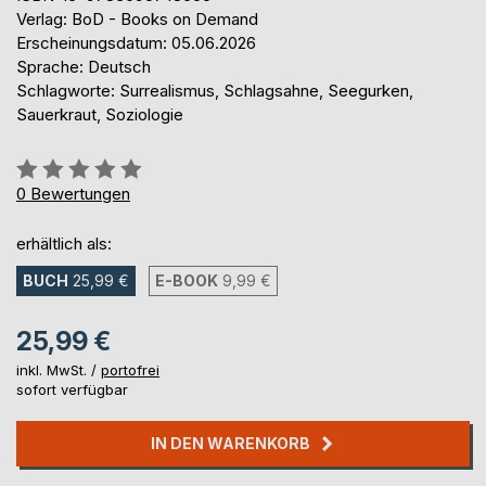
Verlag: BoD - Books on Demand
Erscheinungsdatum: 05.06.2026
Sprache: Deutsch
Schlagworte: Surrealismus, Schlagsahne, Seegurken,
Sauerkraut, Soziologie
Bewertung::
0%
0
Bewertungen
erhältlich als:
BUCH
25,99 €
E-BOOK
9,99 €
25,99 €
inkl. MwSt. /
portofrei
sofort verfügbar
IN DEN WARENKORB