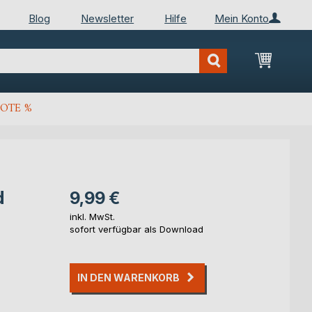
Blog
Newsletter
Hilfe
Mein Konto
Mein Wa
OTE %
d
9,99 €
inkl. MwSt.
sofort verfügbar als Download
IN DEN WARENKORB