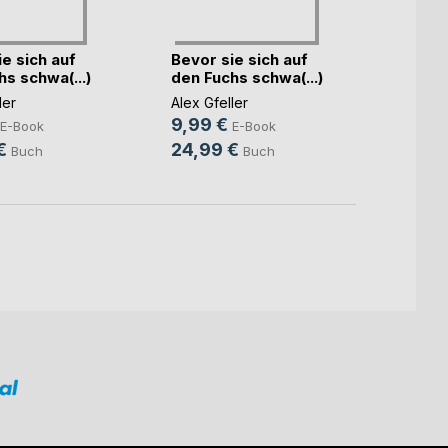
e sich auf
Bevor sie sich auf
Bevor
s schwa(...)
den Fuchs schwa(...)
den F
ler
Alex Gfeller
Alex Gf
9,99 €
9,99
E-Book
E-Book
€
24,99 €
24,9
Buch
Buch