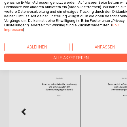
gehashte E-Mail-Adressen genutzt werden. Auf unserer Seite betten wir
BESCHREIBUNG
AUTOR/IN
PRESSES
Drittinhalte von anderen Anbietern ein (Video-Plattformen). Wir haben auf
weitere Datenverarbeitung und ein etwaiges Tracking durch den Drittanbi
keinen Einfluss. Mit deiner Einstellung willigst du in die oben beschriebe
Vorgänge ein. Du kannst deine Einwilligung (z. B. im Footer unter „Privacy-
«Jenseits der Literatur und der Unterhaltungsliterat
Einstellungen“) jederzeit mit Wirkung für die Zukunft widerrufen. (
BoD-
jenseits ist, nicht mehr schreibt, er mag schreiben
Impressum
)
Jürg Laederach, «Alberts Schneefall»
ABLEHNEN
ANPASSEN
WEITERE TITEL BEI
Bo
ALLE AKZEPTIEREN