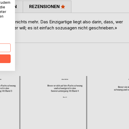
 zudem
TIMMEN
REZENSIONEN
 die
eter
nen
ur liegt nichts mehr. Das Einzigartige liegt also darin, dass, wer
, soviel er will; es ist einfach sozusagen nicht geschrieben.»
D