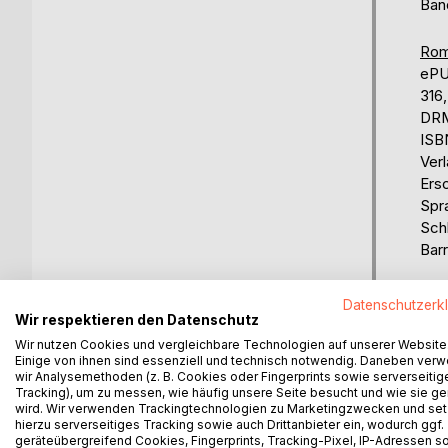
Ban
Rom
eP
316
DRM
ISB
Ver
Ers
Spr
Sch
Barr
Bew
Datenschutzerk
0%
Wir respektieren den Datenschutz
Wir nutzen Cookies und vergleichbare Technologien auf unserer Website
erhä
Einige von ihnen sind essenziell und technisch notwendig. Daneben ver
wir Analysemethoden (z. B. Cookies oder Fingerprints sowie serverseitig
Tracking), um zu messen, wie häufig unsere Seite besucht und wie sie ge
wird. Wir verwenden Trackingtechnologien zu Marketingzwecken und se
hierzu serverseitiges Tracking sowie auch Drittanbieter ein, wodurch ggf.
geräteübergreifend Cookies, Fingerprints, Tracking-Pixel, IP-Adressen s