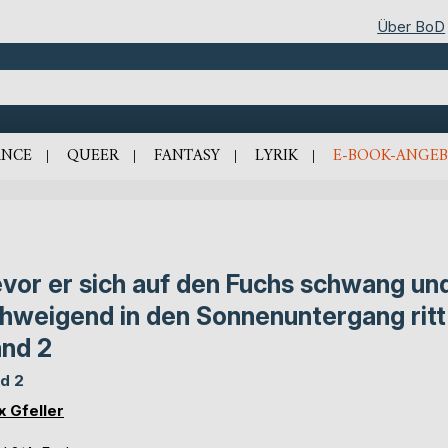
Über BoD
NCE
QUEER
FANTASY
LYRIK
E-BOOK-ANGEB
vor er sich auf den Fuchs schwang un
hweigend in den Sonnenuntergang ritt
nd 2
d 2
x Gfeller