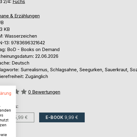
d 2/4:
Fuchs
ane & Erzählungen
UB
,3 KB
: Wasserzeichen
N-13: 9783696321642
lag: BoD - Books on Demand
cheinungsdatum: 22.06.2026
ache: Deutsch
lagworte: Surrealismus, Schlagsahne, Seegurken, Sauerkraut, Soz
ierefreiheit: Zugänglich
ertung::
0
Bewertungen
lärung
.
ltlich als:
wenden
es
BUCH
25,99 €
E-BOOK
9,99 €
nutzt
tzen
owie