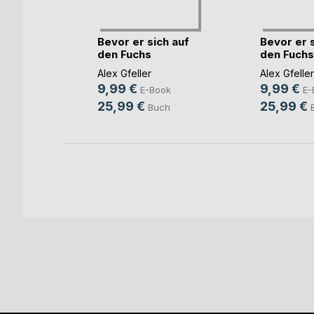
uite
Bevor er sich auf
Bevor er s
den Fuchs
den Fuchs
schwan(...)
schwan(...
Alex Gfeller
Alex Gfeller
ok
9,99 €
9,99 €
E-Book
E-
ch
25,99 €
25,99 €
Buch