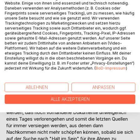
Website. Einige von ihnen sind essenziell und technisch notwendig.
Daneben verwenden wir Analysemethoden (z. B. Cookies oder
Fingerprints sowie serverseitiges Tracking), um zu messen, wie häufig
unsere Seite besucht und wie sie genutzt wird. Wir verwenden
BESCHREIBUNG
Trackingtechnologien zu Marketingzwecken und setzen hierzu
serverseitiges Tracking sowie auch Drittanbieter ein, wodurch ggf.
geräteübergreifend Cookies, Fingerprints, Tracking-Pixel, IP-Adressen
sowie gehashte E-Mail-Adressen genutzt werden. Auf unserer Seite
Aus der Erkenntnis "wer seine eigene Geschichte und die
betten wir zudem Drittinhalte von anderen Anbietern ein (Video-
seiner Familie nicht kennt, steht ohne Halt im Sein" hat der
Plattformen). Wir haben auf die weitere Datenverarbeitung und ein
Autor liebevoll und authentisch das Schicksal seines
etwaiges Tracking durch den Drittanbieter keinen Einfluss. Mit deiner
Einstellung willigst du in die oben beschriebenen Vorgänge ein. Du
Elternhauses nachgezeichnet, wie es sich im kleinen als
kannst deine Einwilligung (z. B. im Footer unter „Privacy-Einstellungen“)
Spiegelbild der großen Ereignisse in Deutschland vor,
jederzeit mit Wirkung für die Zukunft widerrufen. (
BoD-Impressum
)
während und nach dem Zweiten Weltkrieg abgespielt hat.
Manch älterer Leser wird in dem Dargestellten
Selbsterlebtes erkennen, manch jüngerer wird erstaunt und
ABLEHNEN
ANPASSEN
bestürzt Vergleiche zur heutigen Zeit ziehen.
Der Autor schreibt für Kinder und Enkel in dem Bewußtsein,
ALLE AKZEPTIEREN
daß letzte Zeitzeugen wie er nicht mehr lange leben
werden, daß noch vorhandene Dokumente unweigerlich
eines Tages verlorengehen und somit die letzten Quellen
für immer versiegen werden, aus denen dann
Nachkommen nicht mehr schöpfen können, sobald sie sich
auf der Suche nach "Halt im Sein" für ihre Ahnen zu