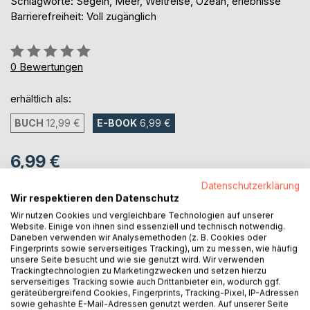
Schlagworte: Segeln, Meer, Weltreise, Ozean, erlebnisse
Barrierefreiheit: Voll zugänglich
Bewertung::
0%
0
Bewertungen
erhältlich als:
BUCH
12,99 €
E-BOOK
6,99 €
6,99 €
inkl. MwSt.
Datenschutzerklärung
sofort verfügbar als Download
Wir respektieren den Datenschutz
Wir nutzen Cookies und vergleichbare Technologien auf unserer
Website. Einige von ihnen sind essenziell und technisch notwendig.
Daneben verwenden wir Analysemethoden (z. B. Cookies oder
IN DEN WARENKORB
Fingerprints sowie serverseitiges Tracking), um zu messen, wie häufig
unsere Seite besucht und wie sie genutzt wird. Wir verwenden
Trackingtechnologien zu Marketingzwecken und setzen hierzu
Auf die Merkliste
serverseitiges Tracking sowie auch Drittanbieter ein, wodurch ggf.
geräteübergreifend Cookies, Fingerprints, Tracking-Pixel, IP-Adressen
Titel bewerten
sowie gehashte E-Mail-Adressen genutzt werden. Auf unserer Seite