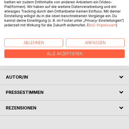
betten wir zudem Drittinhalte von anderen Anbietern ein (Video-
Plattformen). Wir haben auf die weitere Datenverarbeitung und ein
etwaiges Tracking durch den Drittanbieter keinen Einfluss. Mit deiner
Einstellung willigst du in die oben beschriebenen Vorgänge ein. Du
kannst deine Einwilligung (z. B. im Footer unter „Privacy-Einstellungen“)
jederzeit mit Wirkung für die Zukunft widerrufen. (
BoD-Impressum
)
BESCHREIBUNG
ABLEHNEN
ANPASSEN
ALLE AKZEPTIEREN
Die Erzählung Handel von de Erlebnissen und Begegnungen
auf zwei Segelreisen.
AUTOR/IN
PRESSESTIMMEN
REZENSIONEN