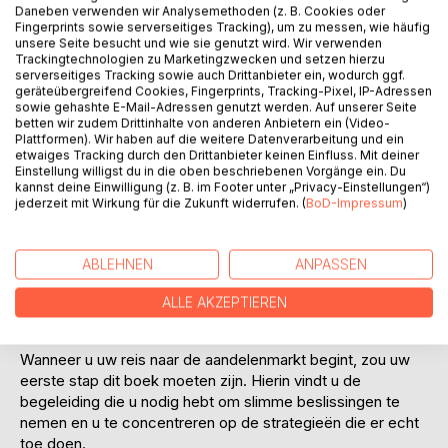
Daneben verwenden wir Analysemethoden (z. B. Cookies oder
Fingerprints sowie serverseitiges Tracking), um zu messen, wie häufig
unsere Seite besucht und wie sie genutzt wird. Wir verwenden
Trackingtechnologien zu Marketingzwecken und setzen hierzu
serverseitiges Tracking sowie auch Drittanbieter ein, wodurch ggf.
geräteübergreifend Cookies, Fingerprints, Tracking-Pixel, IP-Adressen
sowie gehashte E-Mail-Adressen genutzt werden. Auf unserer Seite
betten wir zudem Drittinhalte von anderen Anbietern ein (Video-
BESCHREIBUNG
Plattformen). Wir haben auf die weitere Datenverarbeitung und ein
etwaiges Tracking durch den Drittanbieter keinen Einfluss. Mit deiner
Einstellung willigst du in die oben beschriebenen Vorgänge ein. Du
kannst deine Einwilligung (z. B. im Footer unter „Privacy-Einstellungen“)
In deze gids willen we nieuwkomers op de aandelenmarkt
jederzeit mit Wirkung für die Zukunft widerrufen. (
BoD-Impressum
)
een duidelijk overzicht bieden van de verschillende
beursstrategieën. Ons doel is om de lezer van dit boek te
laten zien welke strategieën het waard zijn om tijd en
ABLEHNEN
ANPASSEN
moeite in te investeren en welke strategieën veilig kunnen
worden genegeerd. We willen dat onze lezers weten welke
ALLE AKZEPTIEREN
strategieën daadwerkelijk succes beloven op de
aandelenmarkt.
Wanneer u uw reis naar de aandelenmarkt begint, zou uw
eerste stap dit boek moeten zijn. Hierin vindt u de
begeleiding die u nodig hebt om slimme beslissingen te
nemen en u te concentreren op de strategieën die er echt
toe doen.