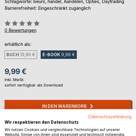
Schlagworte: beurs, handel, Aandelen, Opties, Daytrading
Barrierefreiheit: Eingeschränkt zugänglich
Bewertung::
0%
0
Bewertungen
erhältlich als:
BUCH
13,90 €
E-BOOK
9,99 €
9,99 €
inkl. MwSt.
sofort verfügbar als Download
IN DEN WARENKORB
Datenschutzerklärung
Wir respektieren den Datenschutz
Auf die Merkliste
Titel bewerten
Wir nutzen Cookies und vergleichbare Technologien auf unserer
Website. Einige von ihnen sind essenziell und technisch notwendig.