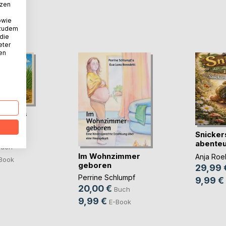
tzen
owie
D
 zudem
 die
eter
nen
nur aus
e?
Snicker
chaon
abenteu
Buch
Faultier
Im Wohnzimmer
Anja Roel
Book
geboren
29,99 
Perrine Schlumpf
9,99 €
20,00 €
Buch
9,99 €
E-Book