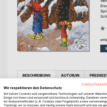
Ver
Ers
Spr
Sch
Bew
0%
erhä
BESCHREIBUNG
AUTOR/IN
PRESSES
Datenschutzerk
Wir begleiten Betty Hase bei ihrer Reise zur krank
Wir respektieren den Datenschutz
und ideenreich stehen sie der Hasenmama zur Sei
Wir nutzen Cookies und vergleichbare Technologien auf unserer Website
Eine spannende Tiergeschichte auf 60 Seiten mit fa
Einige von ihnen sind essenziell und technisch notwendig. Daneben ver
wir Analysemethoden (z. B. Cookies oder Fingerprints sowie serverseitig
Tracking), um zu messen, wie häufig unsere Seite besucht und wie sie ge