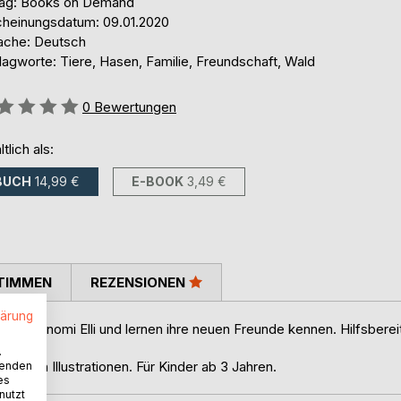
lag: Books on Demand
cheinungsdatum: 09.01.2020
ache: Deutsch
lagworte: Tiere, Hasen, Familie, Freundschaft, Wald
ertung::
0
Bewertungen
ltlich als:
BUCH
14,99 €
E-BOOK
3,49 €
TIMMEN
REZENSIONEN
lärung
en Hasenomi Elli und lernen ihre neuen Freunde kennen. Hilfsberei
te.
.
rbigen Illustrationen. Für Kinder ab 3 Jahren.
wenden
es
nutzt