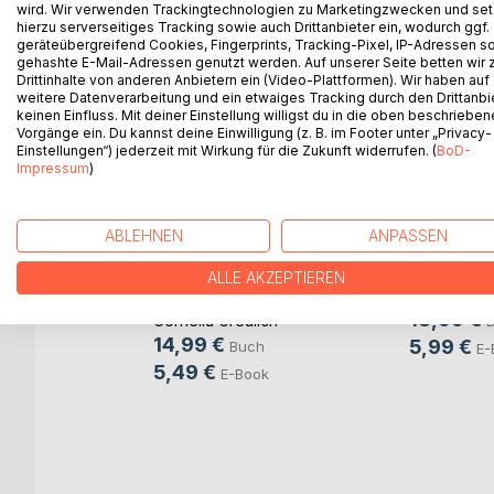
wird. Wir verwenden Trackingtechnologien zu Marketingzwecken und se
hierzu serverseitiges Tracking sowie auch Drittanbieter ein, wodurch ggf.
geräteübergreifend Cookies, Fingerprints, Tracking-Pixel, IP-Adressen s
WEITERE TITEL BEI
Bo
gehashte E-Mail-Adressen genutzt werden. Auf unserer Seite betten wir
Drittinhalte von anderen Anbietern ein (Video-Plattformen). Wir haben auf
weitere Datenverarbeitung und ein etwaiges Tracking durch den Drittanbi
keinen Einfluss. Mit deiner Einstellung willigst du in die oben beschriebe
Vorgänge ein. Du kannst deine Einwilligung (z. B. im Footer unter „Privacy-
Einstellungen“) jederzeit mit Wirkung für die Zukunft widerrufen. (
BoD-
Impressum
)
ABLEHNEN
ANPASSEN
Was wird 
der Raup
ALLE AKZEPTIEREN
Die Mutsteine
Papilio Ma
18,99 €
Cornelia Greulich
r
14,99 €
5,99 €
Buch
E-
5,49 €
E-Book
sson
h
ok