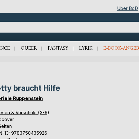
Über BoD
NCE
QUEER
FANTASY
LYRIK
E-BOOK-ANGEB
tty braucht Hilfe
riele Ruppenstein
lesen & Vorschule (3-6)
dcover
Seiten
N-13: 9783750435926