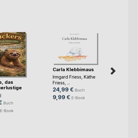
Carla Klebbimaus
Kimmi
Irmgard Friess
,
Käthe
Günth
s, das
Friess
, ...
19,9
erlustige
24,99 €
Buch
8,99
l
9,99 €
E-Book
€
Buch
E-Book