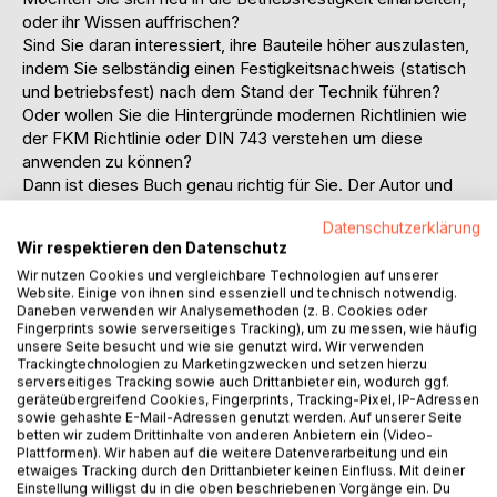
oder ihr Wissen auffrischen?
Sind Sie daran interessiert, ihre Bauteile höher auszulasten,
indem Sie selbständig einen Festigkeitsnachweis (statisch
und betriebsfest) nach dem Stand der Technik führen?
Oder wollen Sie die Hintergründe modernen Richtlinien wie
der FKM Richtlinie oder DIN 743 verstehen um diese
anwenden zu können?
Dann ist dieses Buch genau richtig für Sie. Der Autor und
Trainer für die Methoden der Betriebsfestigkeit und
Datenschutzerklärung
Zuverlässigkeit Dr.-Ing. Stefan Einbock fasst die
Wir respektieren den Datenschutz
Grundlagen der Betriebsfestigkeit auf verständliche Art
Wir nutzen Cookies und vergleichbare Technologien auf unserer
zusammen und liefert konkrete, direkt anwendbare
Website. Einige von ihnen sind essenziell und technisch notwendig.
Methoden für einen selbständig erstellten
Daneben verwenden wir Analysemethoden (z. B. Cookies oder
Betriebsfestigkeitsnachweis.
Fingerprints sowie serverseitiges Tracking), um zu messen, wie häufig
Um den verantwortlichen Ingenieuren und Technikern aus
unsere Seite besucht und wie sie genutzt wird. Wir verwenden
Trackingtechnologien zu Marketingzwecken und setzen hierzu
den Bereichen Konstruktion, Entwicklung, Erprobung oder
serverseitiges Tracking sowie auch Drittanbieter ein, wodurch ggf.
Fertigung einen schnellen Einstieg zu bieten, fokussiert
geräteübergreifend Cookies, Fingerprints, Tracking-Pixel, IP-Adressen
dieses Buch auf die wichtigsten Methoden und liefert
sowie gehashte E-Mail-Adressen genutzt werden. Auf unserer Seite
betten wir zudem Drittinhalte von anderen Anbietern ein (Video-
praktische Tipps für ein effizientes Lernen.
Plattformen). Wir haben auf die weitere Datenverarbeitung und ein
Anhand von zahlreichen Abbildungen und einer einfach
etwaiges Tracking durch den Drittanbieter keinen Einfluss. Mit deiner
verständlichen Sprache werden die praxisrelevanten
Einstellung willigst du in die oben beschriebenen Vorgänge ein. Du