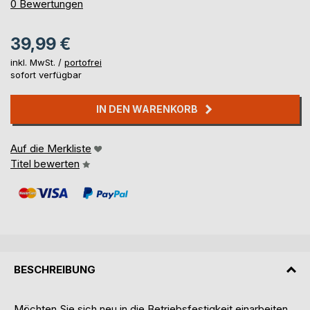
0%
0
Bewertungen
39,99 €
inkl. MwSt. /
portofrei
sofort verfügbar
IN DEN WARENKORB
Auf die Merkliste
Titel bewerten
BESCHREIBUNG
Möchten Sie sich neu in die Betriebsfestigkeit einarbeiten,