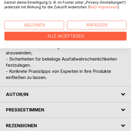
kannst deine Einwilligung (z. B. im Footer unter „Privacy-Einstellungen“)
Themen erklärt. Durch zahlreiche Übungen wird außerdem
jederzeit mit Wirkung für die Zukunft widerrufen. (
BoD-Impressum
)
das Verständnis der Theorie vertieft.
Um die Methoden auch im Alltag anwenden zu können,
werden zahlreiche Excel-Tools mitgeliefert, und konkrete
ABLEHNEN
ANPASSEN
Konstruktionshinweise gegeben.
Mit diesem Buch sind Sie deswegen in der Lage
ALLE AKZEPTIEREN
- sich schnell in die Betriebsfestigkeit einzuarbeiten,
- die Methoden durch mitgelieferte Excel-Tools schnell
anzuwenden,
- Sicherheiten für beliebige Ausfallwahrscheinlichkeiten
festzulegen.
- Konkrete Praxistipps von Experten in Ihre Produkte
einfließen zu lassen.
AUTOR/IN
PRESSESTIMMEN
REZENSIONEN