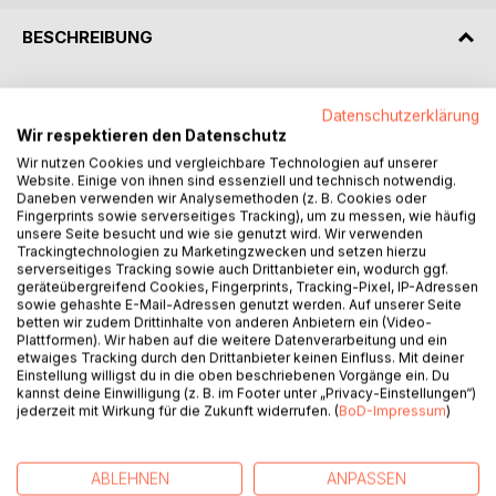
BESCHREIBUNG
SIEGE IM SPIEL
Datenschutzerklärung
Wir respektieren den Datenschutz
Nach dem gefährlichen Kampf in Phase Gamma haben sich
Wir nutzen Cookies und vergleichbare Technologien auf unserer
Raellund 40 weitere Rekruten für Phase Beta qualifiziert.
Website. Einige von ihnen sind essenziell und technisch notwendig.
Um Soldaten der Sondereinheit Alpha zu werden, müssen
Daneben verwenden wir Analysemethoden (z. B. Cookies oder
sie in einem lebensgefährlichen Spiel gegeneinander
Fingerprints sowie serverseitiges Tracking), um zu messen, wie häufig
unsere Seite besucht und wie sie genutzt wird. Wir verwenden
antreten und ihre Fähigkeiten erneut unter Beweis stellen.
Trackingtechnologien zu Marketingzwecken und setzen hierzu
Die Zeit drängt und von den Rekruten wird mehr abverlangt,
serverseitiges Tracking sowie auch Drittanbieter ein, wodurch ggf.
als je zuvor.
geräteübergreifend Cookies, Fingerprints, Tracking-Pixel, IP-Adressen
sowie gehashte E-Mail-Adressen genutzt werden. Auf unserer Seite
Dazu hat Raell noch mit ihren verwirrten Gefühlen zu
betten wir zudem Drittinhalte von anderen Anbietern ein (Video-
kämpfen, denn Alecs plötzliche Zuneigung bringt sie völlig
Plattformen). Wir haben auf die weitere Datenverarbeitung und ein
durcheinander und dann sind da auch noch ihre verbotenen
etwaiges Tracking durch den Drittanbieter keinen Einfluss. Mit deiner
Einstellung willigst du in die oben beschriebenen Vorgänge ein. Du
Gefühle für Coach Dominic...
kannst deine Einwilligung (z. B. im Footer unter „Privacy-Einstellungen“)
jederzeit mit Wirkung für die Zukunft widerrufen. (
BoD-Impressum
)
Raell muss sich entscheiden:
Wie viel ist sie bereit zu riskieren?
ABLEHNEN
ANPASSEN