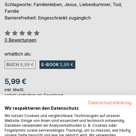
Schlagworte: Familienleben, Jesus, Liebeskummer, Tod,
Familie
Barrierefreiheit: Eingeschränkt zugänglich
Bewertung::
0%
0
Bewertungen
erhältlich als:
BUCH
8,99 €
E-BOOK
5,99 €
5,99 €
inkl. MwSt.
sofort verfügbar als Download
Datenschutzerklärung
Wir respektieren den Datenschutz
Wir nutzen Cookies und vergleichbare Technologien auf unserer
IN DEN WARENKORB
Website. Einige von ihnen sind essenziell und technisch notwendig.
Daneben verwenden wir Analysemethoden (z. B. Cookies oder
Fingerprints sowie serverseitiges Tracking), um zu messen, wie häufig
Auf die Merkliste
unsere Seite besucht und wie sie genutzt wird. Wir verwenden