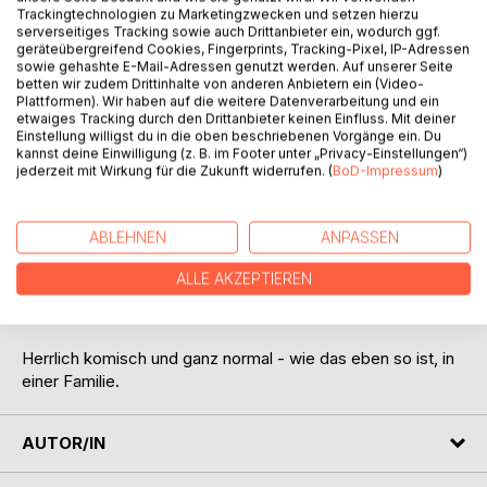
Titel bewerten
Trackingtechnologien zu Marketingzwecken und setzen hierzu
serverseitiges Tracking sowie auch Drittanbieter ein, wodurch ggf.
geräteübergreifend Cookies, Fingerprints, Tracking-Pixel, IP-Adressen
sowie gehashte E-Mail-Adressen genutzt werden. Auf unserer Seite
betten wir zudem Drittinhalte von anderen Anbietern ein (Video-
Plattformen). Wir haben auf die weitere Datenverarbeitung und ein
etwaiges Tracking durch den Drittanbieter keinen Einfluss. Mit deiner
Einstellung willigst du in die oben beschriebenen Vorgänge ein. Du
kannst deine Einwilligung (z. B. im Footer unter „Privacy-Einstellungen“)
jederzeit mit Wirkung für die Zukunft widerrufen. (
BoD-Impressum
)
BESCHREIBUNG
ABLEHNEN
ANPASSEN
Die Familie Herz ist endlich wieder da!
Und als wäre das nicht bereits chaotisch genug, kündigt
ALLE AKZEPTIEREN
sich auch noch Besuch an! Tante Irmchen aus Südamerika
kommt! Und die Frau hat es nun wirklich in sich.
Herrlich komisch und ganz normal - wie das eben so ist, in
einer Familie.
AUTOR/IN