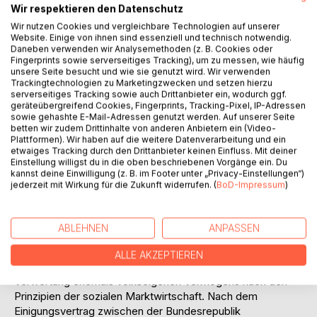
Wir respektieren den Datenschutz
bestimmten die zentralgeleiteten Kombinate und die ihnen
Wir nutzen Cookies und vergleichbare Technologien auf unserer
angeschlossenen volkseigenen Betriebe über ihre
Website. Einige von ihnen sind essenziell und technisch notwendig.
Leistungserstellung und -verwertung nicht autonom,
Daneben verwenden wir Analysemethoden (z. B. Cookies oder
sondern erhielten in Form technisch-wirtschaftlicher
Fingerprints sowie serverseitiges Tracking), um zu messen, wie häufig
unsere Seite besucht und wie sie genutzt wird. Wir verwenden
Plankennziffern verbindliche Vorgaben über Wert, Menge
Trackingtechnologien zu Marketingzwecken und setzen hierzu
und Qualität der herzustellenden und abzusetzenden
serverseitiges Tracking sowie auch Drittanbieter ein, wodurch ggf.
Produkte. Somit hatte "nicht der Betrieb, sondern die
geräteübergreifend Cookies, Fingerprints, Tracking-Pixel, IP-Adressen
steuernde Instanz.. sich um 'richtige' Zweck- oder
sowie gehashte E-Mail-Adressen genutzt werden. Auf unserer Seite
betten wir zudem Drittinhalte von anderen Anbietern ein (Video-
Zielsetzungen zu bemühen."
Plattformen). Wir haben auf die weitere Datenverarbeitung und ein
Ausgehend vom Gesetz zur Privatisierung und
etwaiges Tracking durch den Drittanbieter keinen Einfluss. Mit deiner
Reorganisation des volkseigenen Vermögens
Einstellung willigst du in die oben beschriebenen Vorgänge ein. Du
kannst deine Einwilligung (z. B. im Footer unter „Privacy-Einstellungen“)
(Treuhandgesetz), wurden am 01. Juli 1990 die bisher
jederzeit mit Wirkung für die Zukunft widerrufen. (
BoD-Impressum
)
volkseigenen Kombinate, Betriebe, Einrichtungen und
sonstigen juristisch selbständigen Wirtschaftseinheiten in
Kapitalgesellschaften umgewandelt und ihre
ABLEHNEN
ANPASSEN
Gesellschaftsanteile von der Treuhandanstalt als neue
Inhaberin übernommen. Als eine Anstalt öffentlichen
ALLE AKZEPTIEREN
Rechtes bestand ihre Aufgabe in der Privatisierung und
Verwertung ehemals volkseigenen Vermögens nach den
Prinzipien der sozialen Marktwirtschaft. Nach dem
Einigungsvertrag zwischen der Bundesrepublik