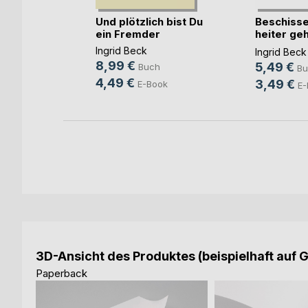
- Die
Und plötzlich bist Du
Beschisse
ein Fremder
heiter geh
mann
,
Iris
weiter
Ingrid Beck
Ingrid Beck
h
8,99 €
5,49 €
Buch
Bu
ook
4,49 €
3,49 €
E-Book
E-
3D-Ansicht des Produktes (beispielhaft auf 
Paperback