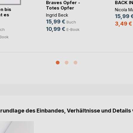
Braves Opfer -
BACK I
Totes Opfer
n bis
Nicola Ma
t es
Ingrid Beck
15,99 
15,99 €
Buch
3,49 €
10,99 €
E-Book
ch
Book
Grundlage des Einbandes, Verhältnisse und Details 