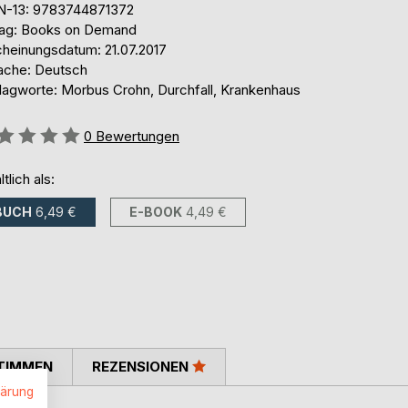
N-13: 9783744871372
lag: Books on Demand
cheinungsdatum: 21.07.2017
ache: Deutsch
lagworte: Morbus Crohn, Durchfall, Krankenhaus
ertung::
0
Bewertungen
ltlich als:
BUCH
6,49 €
E-BOOK
4,49 €
TIMMEN
REZENSIONEN
lärung