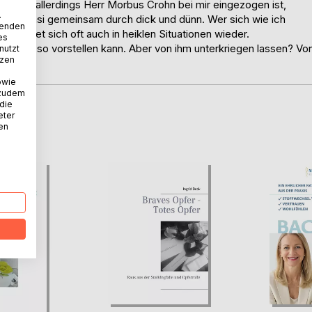
Seit dem allerdings Herr Morbus Crohn bei mir eingezogen ist,
.
r gehen quasi gemeinsam durch dick und dünn. Wer sich wie ich
wenden
s, findet sich oft auch in heiklen Situationen wieder.
es
man sich so vorstellen kann. Aber von ihm unterkriegen lassen? Vo
nutzt
tzen
schön!
owie
 zudem
 die
eter
D
nen