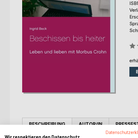
ISB
Ver
Ers
Spr
Sch
Bew
0%
erhä
BESCHREIBUNG
AUTOR/IN
PRESSES
Datenschutzerk
Wir respektieren den Datenschutz