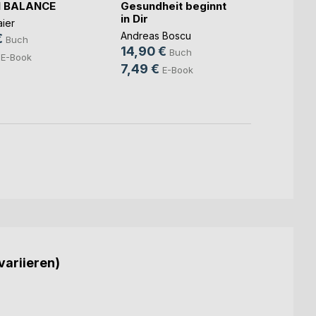
N BALANCE
Gesundheit beginnt
in Dir
Die c
ier
Ersch
Andreas Boscu
€
Buch
14,90 €
Buch
Martin
E-Book
7,49 €
19,8
E-Book
14,9
variieren)