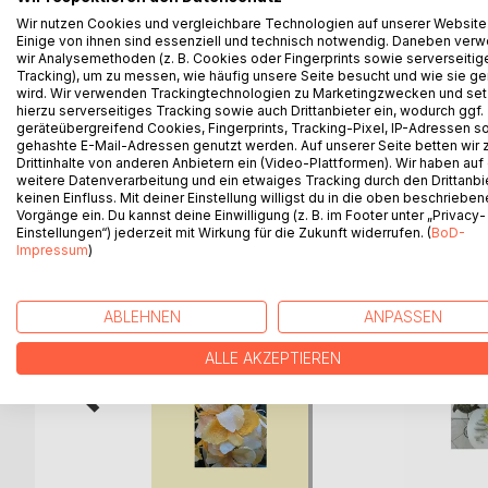
Es gibt wahrlich schönere Örtchen als das stille. 
Wir nutzen Cookies und vergleichbare Technologien auf unserer Website
verbringe ich mehr Zeit dort, als mir lieb ist. Wi
Einige von ihnen sind essenziell und technisch notwendig. Daneben ver
seinen Alltag mit einem solchen Gesellen teilen mus
wir Analysemethoden (z. B. Cookies oder Fingerprints sowie serverseitig
Das Leben mit ihm bringt alle Emotionen mit, die 
Tracking), um zu messen, wie häufig unsere Seite besucht und wie sie ge
wird. Wir verwenden Trackingtechnologien zu Marketingzwecken und se
wegen. Nach wie vor gilt für mich: Das Leben ist 
hierzu serverseitiges Tracking sowie auch Drittanbieter ein, wodurch ggf.
geräteübergreifend Cookies, Fingerprints, Tracking-Pixel, IP-Adressen s
gehashte E-Mail-Adressen genutzt werden. Auf unserer Seite betten wir
Drittinhalte von anderen Anbietern ein (Video-Plattformen). Wir haben auf
weitere Datenverarbeitung und ein etwaiges Tracking durch den Drittanbi
WEITERE TITEL BEI
Bo
keinen Einfluss. Mit deiner Einstellung willigst du in die oben beschriebe
Vorgänge ein. Du kannst deine Einwilligung (z. B. im Footer unter „Privacy-
Einstellungen“) jederzeit mit Wirkung für die Zukunft widerrufen. (
BoD-
Impressum
)
ABLEHNEN
ANPASSEN
ALLE AKZEPTIEREN