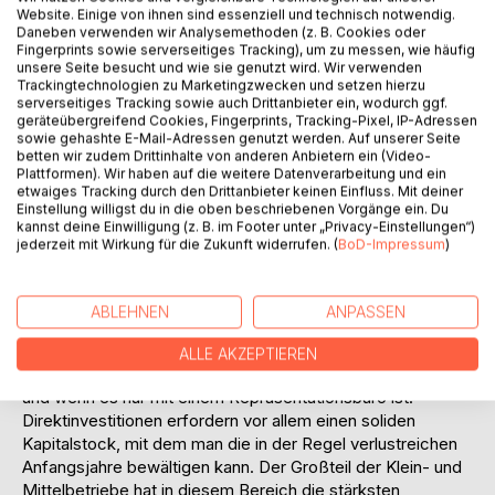
konsumieren. Ausländische Produkte sind dabei sehr
Website. Einige von ihnen sind essenziell und technisch notwendig.
beliebt, da sie den einheimischen Gütern, besonders vom
Daneben verwenden wir Analysemethoden (z. B. Cookies oder
Entwicklungsstand und der Qualität her, überlegen sind.
Fingerprints sowie serverseitiges Tracking), um zu messen, wie häufig
unsere Seite besucht und wie sie genutzt wird. Wir verwenden
Zudem ist es in Mode, den neuen, wenn sich auch noch auf
Trackingtechnologien zu Marketingzwecken und setzen hierzu
niedrigem Niveau bewegenden Wohlstand, mit
serverseitiges Tracking sowie auch Drittanbieter ein, wodurch ggf.
ausländischen Marken zur Schau zu stellen.
geräteübergreifend Cookies, Fingerprints, Tracking-Pixel, IP-Adressen
sowie gehashte E-Mail-Adressen genutzt werden. Auf unserer Seite
Wer in China Geschäfte machen möchte, für den ist es
betten wir zudem Drittinhalte von anderen Anbietern ein (Video-
notwendig, im Land sein. Mit Direktinvestitionen müssen
Plattformen). Wir haben auf die weitere Datenverarbeitung und ein
sich die Unternehmen Zugang zum chinesischen Markt
etwaiges Tracking durch den Drittanbieter keinen Einfluss. Mit deiner
Einstellung willigst du in die oben beschriebenen Vorgänge ein. Du
verschaffen. Die Regierung der Volksrepublik lässt durch
kannst deine Einwilligung (z. B. im Footer unter „Privacy-Einstellungen“)
ihren Protektionismus erkennen, dass keine andere
jederzeit mit Wirkung für die Zukunft widerrufen. (
BoD-Impressum
)
Strategie langfristig Aussicht auf Erfolg bietet. Das hat zur
Folge, dass nicht nur, wie dies bis vor wenigen Jahren der
Fall war, lohnintensive Fertigung nach China verlagert oder
ABLEHNEN
ANPASSEN
dort aufgebaut wird, sondern auch materialintensive
Fertigungsunternehmen nachziehen müssen. Fast alle
ALLE AKZEPTIEREN
großen Unternehmen sind deshalb heute schon vor Ort,
und wenn es nur mit einem Repräsentationsbüro ist.
Direktinvestitionen erfordern vor allem einen soliden
Kapitalstock, mit dem man die in der Regel verlustreichen
Anfangsjahre bewältigen kann. Der Großteil der Klein- und
Mittelbetriebe hat in diesem Bereich die stärksten