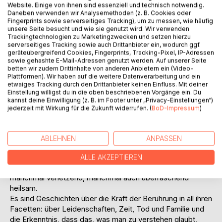
Titel bewerten
Website. Einige von ihnen sind essenziell und technisch notwendig.
Daneben verwenden wir Analysemethoden (z. B. Cookies oder
Fingerprints sowie serverseitiges Tracking), um zu messen, wie häufig
unsere Seite besucht und wie sie genutzt wird. Wir verwenden
Trackingtechnologien zu Marketingzwecken und setzen hierzu
serverseitiges Tracking sowie auch Drittanbieter ein, wodurch ggf.
geräteübergreifend Cookies, Fingerprints, Tracking-Pixel, IP-Adressen
sowie gehashte E-Mail-Adressen genutzt werden. Auf unserer Seite
betten wir zudem Drittinhalte von anderen Anbietern ein (Video-
BESCHREIBUNG
Plattformen). Wir haben auf die weitere Datenverarbeitung und ein
etwaiges Tracking durch den Drittanbieter keinen Einfluss. Mit deiner
Einstellung willigst du in die oben beschriebenen Vorgänge ein. Du
kannst deine Einwilligung (z. B. im Footer unter „Privacy-Einstellungen“)
Manche Berührungen dauern Sekunden. Andere fühlen sich
jederzeit mit Wirkung für die Zukunft widerrufen. (
BoD-Impressum
)
ewig an. Alle haben sie das Potential, ein ganzes Leben zu
verändern.
In fünf eindringlichen Kurzgeschichten und Gedichten
ABLEHNEN
ANPASSEN
erzählt Berühren von Momenten und Schicksalen, in denen
Menschen sich selbst und andere körperlich oder seelisch
ALLE AKZEPTIEREN
berühren. Manchmal absichtlich, manchmal unbewusst,
manchmal verletzend, manchmal auch überraschend
heilsam.
Es sind Geschichten über die Kraft der Berührung in all ihren
Facetten: über Leidenschaften, Zeit, Tod und Familie und
die Erkenntnis, dass das, was man zu verstehen glaubt,