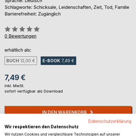
Sprache: Deutsch
Schlagworte: Schicksale, Leidenschaften, Zeit, Tod, Familie
Barrierefreiheit: Zugänglich
Bewertung::
0%
0
Bewertungen
erhältlich als:
BUCH
12,00 €
E-BOOK
7,49 €
7,49 €
inkl. MwSt.
sofort verfügbar als Download
IN DEN WARENKORB
Datenschutzerklärung
Wir respektieren den Datenschutz
Auf die Merkliste
Wir nutzen Cookies und vergleichbare Technologien auf unserer