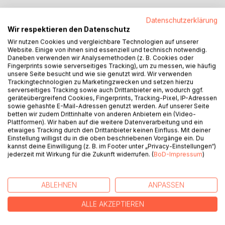
Datenschutzerklärung
BESCHREIBUNG
Wir respektieren den Datenschutz
Wir nutzen Cookies und vergleichbare Technologien auf unserer
Website. Einige von ihnen sind essenziell und technisch notwendig.
In der Sache selbst muss ich Ihnen mitteilen, dass ich nicht
Daneben verwenden wir Analysemethoden (z. B. Cookies oder
befugt bin, in eine dienstaufsichtliche Prüfung einzutreten.
Fingerprints sowie serverseitiges Tracking), um zu messen, wie häufig
unsere Seite besucht und wie sie genutzt wird. Wir verwenden
Mit Ihrer Beschwerde beanstanden Sie zunächst die
Trackingtechnologien zu Marketingzwecken und setzen hierzu
Errichtung und Aufrechterhaltung der Betreuung. Die
serverseitiges Tracking sowie auch Drittanbieter ein, wodurch ggf.
Entscheidung hierüber gehört zum Kernbereich der
geräteübergreifend Cookies, Fingerprints, Tracking-Pixel, IP-Adressen
Tätigkeit einer Richterin bzw. eines Richters. In diesem
sowie gehashte E-Mail-Adressen genutzt werden. Auf unserer Seite
betten wir zudem Drittinhalte von anderen Anbietern ein (Video-
Kernbereich sind Richter unabhängig und nur dem Gesetz,
Plattformen). Wir haben auf die weitere Datenverarbeitung und ein
damit aber gerade keiner Dienstaufsicht unterworfen
etwaiges Tracking durch den Drittanbieter keinen Einfluss. Mit deiner
(Artikel 97 Absatz 1 unseres Grundgesetzes). Von
Einstellung willigst du in die oben beschriebenen Vorgänge ein. Du
kannst deine Einwilligung (z. B. im Footer unter „Privacy-Einstellungen“)
Verfassungs wegen ist es mir deshalb verwehrt, die
jederzeit mit Wirkung für die Zukunft widerrufen. (
BoD-Impressum
)
Entscheidungen des Richters am Amtsgericht Stangler in
Ihrem Betreuungsverfahren zu überprüfen. Die Kontrolle
richterlicher Entscheidungen erfolgt demnach nicht durch
ABLEHNEN
ANPASSEN
den Präsidenten des Landgerichts, sondern durch die
übergeordneten Gerichte im Rechtsmittelverfahren.
ALLE AKZEPTIEREN