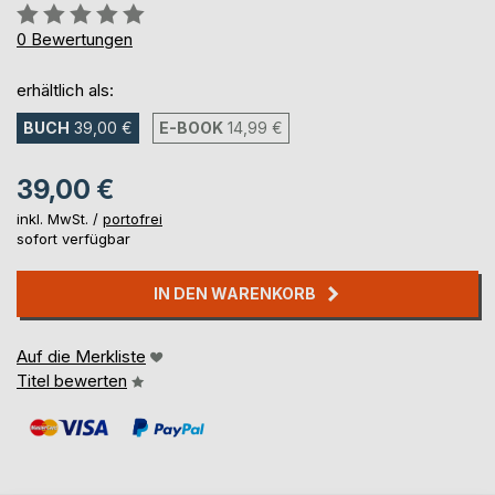
Bewertung::
0%
0
Bewertungen
erhältlich als:
BUCH
39,00 €
E-BOOK
14,99 €
39,00 €
inkl. MwSt. /
portofrei
sofort verfügbar
IN DEN WARENKORB
Auf die Merkliste
Titel bewerten