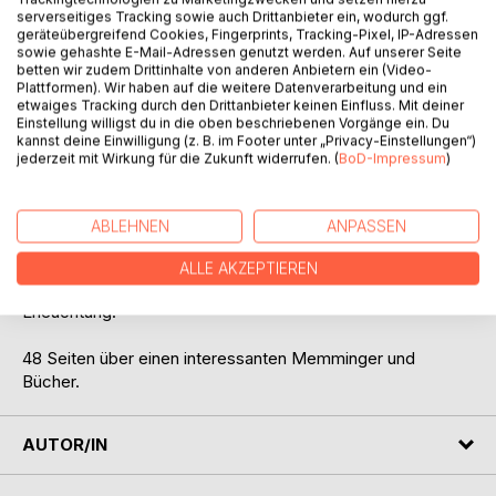
serverseitiges Tracking sowie auch Drittanbieter ein, wodurch ggf.
geräteübergreifend Cookies, Fingerprints, Tracking-Pixel, IP-Adressen
sowie gehashte E-Mail-Adressen genutzt werden. Auf unserer Seite
Deutschland und Bernd Schubert.
betten wir zudem Drittinhalte von anderen Anbietern ein (Video-
Plattformen). Wir haben auf die weitere Datenverarbeitung und ein
Gerechtigkeit als arbeitsloser Taxiunternehmer?
etwaiges Tracking durch den Drittanbieter keinen Einfluss. Mit deiner
Einstellung willigst du in die oben beschriebenen Vorgänge ein. Du
kannst deine Einwilligung (z. B. im Footer unter „Privacy-Einstellungen“)
Machen Richter auch ihre Arbeit gewissenhaft?
jederzeit mit Wirkung für die Zukunft widerrufen. (
BoD-Impressum
)
Wo steht Deutschland heute und in 2021?
ABLEHNEN
ANPASSEN
Erklärungen und Rechtfertigungen in 2020.
ALLE AKZEPTIEREN
Vor dem Landgericht auf einer Parkbank kam die
Erleuchtung.
48 Seiten über einen interessanten Memminger und
Bücher.
AUTOR/IN