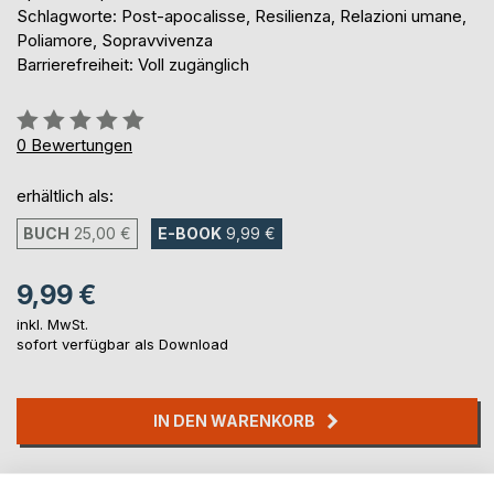
Schlagworte: Post-apocalisse, Resilienza, Relazioni umane,
Poliamore, Sopravvivenza
Barrierefreiheit: Voll zugänglich
Bewertung::
0%
0
Bewertungen
erhältlich als:
BUCH
25,00 €
E-BOOK
9,99 €
9,99 €
inkl. MwSt.
sofort verfügbar als Download
IN DEN WARENKORB
Auf die Merkliste