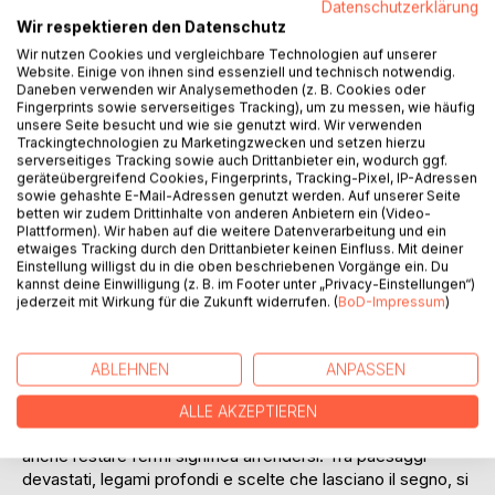
Datenschutzerklärung
Titel bewerten
Wir respektieren den Datenschutz
Wir nutzen Cookies und vergleichbare Technologien auf unserer
Website. Einige von ihnen sind essenziell und technisch notwendig.
Daneben verwenden wir Analysemethoden (z. B. Cookies oder
Fingerprints sowie serverseitiges Tracking), um zu messen, wie häufig
unsere Seite besucht und wie sie genutzt wird. Wir verwenden
Trackingtechnologien zu Marketingzwecken und setzen hierzu
serverseitiges Tracking sowie auch Drittanbieter ein, wodurch ggf.
geräteübergreifend Cookies, Fingerprints, Tracking-Pixel, IP-Adressen
BESCHREIBUNG
sowie gehashte E-Mail-Adressen genutzt werden. Auf unserer Seite
betten wir zudem Drittinhalte von anderen Anbietern ein (Video-
Plattformen). Wir haben auf die weitere Datenverarbeitung und ein
Questo libro è interamente scritto in lingua italiana.
etwaiges Tracking durch den Drittanbieter keinen Einfluss. Mit deiner
Einstellung willigst du in die oben beschriebenen Vorgänge ein. Du
A causa di una limitazione tecnica della piattaforma, la
kannst deine Einwilligung (z. B. im Footer unter „Privacy-Einstellungen“)
lingua potrebbe risultare "spagnolo" nei dati di sistema, ma
jederzeit mit Wirkung für die Zukunft widerrufen. (
BoD-Impressum
)
il testo è italiano al 100%.
Prima edizione pubblicata in Germania.
In un Europa scossa da una catastrofe improvvisa, tre
ABLEHNEN
ANPASSEN
giovani si ritrovano a lottare per la sopravvivenza in una
Berlino spettrale, sospesa tra silenzi irreali e minacce
ALLE AKZEPTIEREN
invisibili. Ogni passo fuori dal rifugio può essere fatale, ma
anche restare fermi significa arrendersi. Tra paesaggi
devastati, legami profondi e scelte che lasciano il segno, si