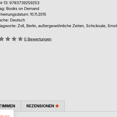
N-13: 9783739259253
lag: Books on Demand
cheinungsdatum: 10.11.2015
ache: Deutsch
lagworte: Zoll, Berlin, außergewöhnliche Zeiten, Schicksale, Emo
ertung::
0
Bewertungen
TIMMEN
REZENSIONEN
lärung