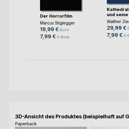
Kathedral
und seine D
n die
Der Horrorfilm
Walther Zie
Marcus Stiglegger
29,99 €
agen
19,99 €
Buch
7,99 €
h
E-
7,99 €
E-Book
ok
3D-Ansicht des Produktes (beispielhaft auf 
Paperback