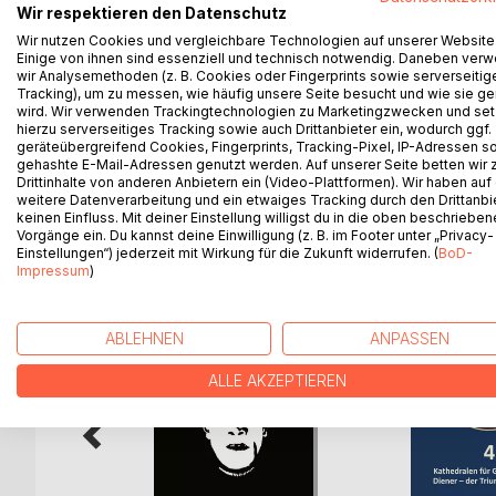
Ein Geschichtenbuch der besonderen Art, in dem 
Wir respektieren den Datenschutz
Großen bis zur Gegenwart spannen.
Wir nutzen Cookies und vergleichbare Technologien auf unserer Website
Die „Berliner Zollgeschichten“ wurden von verschi
Einige von ihnen sind essenziell und technisch notwendig. Daneben ver
wir Analysemethoden (z. B. Cookies oder Fingerprints sowie serverseitig
Geschichten aus dem „wahren Leben“ und sonstig
Tracking), um zu messen, wie häufig unsere Seite besucht und wie sie ge
gilt besonders auch für die Beiträge, die in der Zei
wird. Wir verwenden Trackingtechnologien zu Marketingzwecken und se
Beamte der Bundeszollverwaltung jeweils in ihrem 
hierzu serverseitiges Tracking sowie auch Drittanbieter ein, wodurch ggf.
geräteübergreifend Cookies, Fingerprints, Tracking-Pixel, IP-Adressen s
gehashte E-Mail-Adressen genutzt werden. Auf unserer Seite betten wir
Drittinhalte von anderen Anbietern ein (Video-Plattformen). Wir haben auf
weitere Datenverarbeitung und ein etwaiges Tracking durch den Drittanbi
keinen Einfluss. Mit deiner Einstellung willigst du in die oben beschriebe
WEITERE TITEL BEI
Bo
Vorgänge ein. Du kannst deine Einwilligung (z. B. im Footer unter „Privacy-
Einstellungen“) jederzeit mit Wirkung für die Zukunft widerrufen. (
BoD-
Impressum
)
ABLEHNEN
ANPASSEN
ALLE AKZEPTIEREN