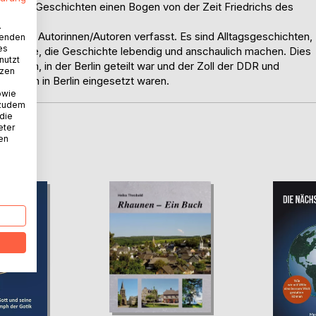
ZOLL – Geschichten einen Bogen von der Zeit Friedrichs des
.
edenen Autorinnen/Autoren verfasst. Es sind Alltagsgeschichten,
wenden
es
e Texte, die Geschichte lebendig und anschaulich machen. Dies
nutzt
t spielen, in der Berlin geteilt war und der Zoll der DDR und
tzen
Bereich in Berlin eingesetzt waren.
owie
 zudem
 die
eter
nen
D