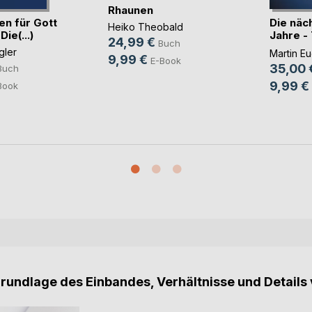
Rhaunen
en für Gott
Die näc
Heiko Theobald
ie(...)
Jahre -
24,99 €
Buch
Ever
gler
Martin Eu
9,99 €
E-Book
35,00 
Buch
9,99 €
Book
Grundlage des Einbandes, Verhältnisse und Details 