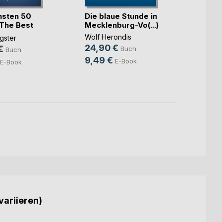
Hamb
hsten 50
Die blaue Stunde in
Zehnt
 The Best
Mecklenburg-Vo(...)
Thunar
Wolf Herondis
gster
35,9
24,90 €
€
Buch
Buch
18,9
9,49 €
E-Book
E-Book
variieren)