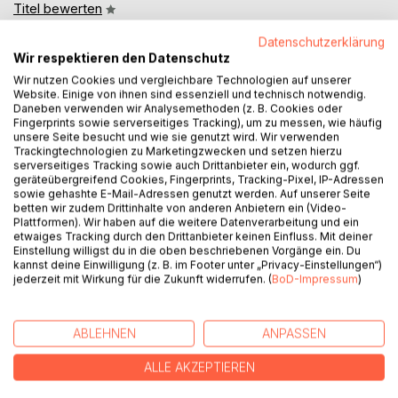
Titel bewerten
Datenschutzerklärung
Wir respektieren den Datenschutz
Wir nutzen Cookies und vergleichbare Technologien auf unserer
Website. Einige von ihnen sind essenziell und technisch notwendig.
Daneben verwenden wir Analysemethoden (z. B. Cookies oder
Fingerprints sowie serverseitiges Tracking), um zu messen, wie häufig
unsere Seite besucht und wie sie genutzt wird. Wir verwenden
BESCHREIBUNG
Trackingtechnologien zu Marketingzwecken und setzen hierzu
serverseitiges Tracking sowie auch Drittanbieter ein, wodurch ggf.
geräteübergreifend Cookies, Fingerprints, Tracking-Pixel, IP-Adressen
sowie gehashte E-Mail-Adressen genutzt werden. Auf unserer Seite
Ein berauschender Trip durch die Hauptstadt, erotisch,
betten wir zudem Drittinhalte von anderen Anbietern ein (Video-
fesselnd und voll dunkler Leidenschaft.
Plattformen). Wir haben auf die weitere Datenverarbeitung und ein
etwaiges Tracking durch den Drittanbieter keinen Einfluss. Mit deiner
Die Studentin Sara zieht nach Berlin und meldet sich auf
Einstellung willigst du in die oben beschriebenen Vorgänge ein. Du
kannst deine Einwilligung (z. B. im Footer unter „Privacy-Einstellungen“)
einer Datingplattform an, um neue Bekanntschaften zu
jederzeit mit Wirkung für die Zukunft widerrufen. (
BoD-Impressum
)
machen. Nach einer Reihe kurioser Erfahrungen mit den
Männern der Hauptstadt begegnet sie schließlich IHM.
Corvo ist ebenso gutaussehend, kultiviert und scharfsinnig
ABLEHNEN
ANPASSEN
wie geheimnisvoll und unberechenbar. Schon bei ihrem
ersten Date spürt Sara, dass ihn eine Aura aus Dominanz
ALLE AKZEPTIEREN
und Gefahr umgibt. Dennoch kann sie ihm nicht