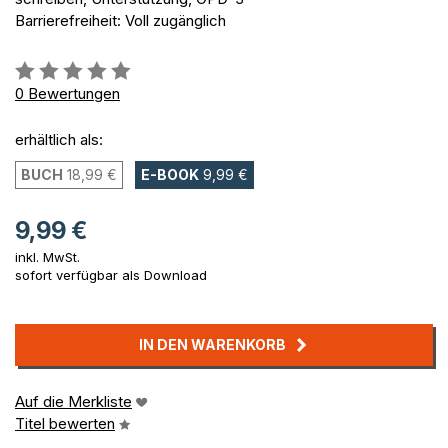
Barrierefreiheit: Voll zugänglich
Bewertung::
0%
0
Bewertungen
erhältlich als:
BUCH
18,99 €
E-BOOK
9,99 €
9,99 €
inkl. MwSt.
sofort verfügbar als Download
IN DEN WARENKORB
Auf die Merkliste
Titel bewerten