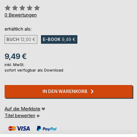
Bewertung::
0%
0
Bewertungen
erhältlich als:
BUCH
12,00 €
E-BOOK
9,49 €
9,49 €
inkl. MwSt.
sofort verfügbar als Download
IN DEN WARENKORB
Auf die Merkliste
Titel bewerten