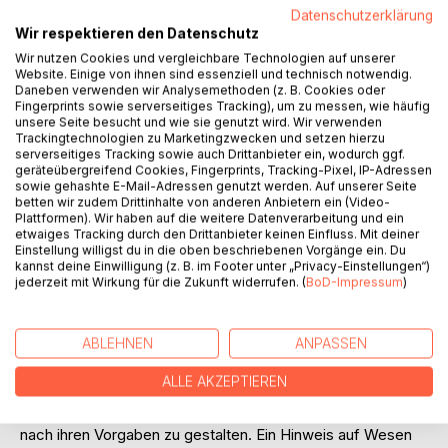
Datenschutzerklärung
Wir respektieren den Datenschutz
Wir nutzen Cookies und vergleichbare Technologien auf unserer
Website. Einige von ihnen sind essenziell und technisch notwendig.
BESCHREIBUNG
Daneben verwenden wir Analysemethoden (z. B. Cookies oder
Fingerprints sowie serverseitiges Tracking), um zu messen, wie häufig
unsere Seite besucht und wie sie genutzt wird. Wir verwenden
Trackingtechnologien zu Marketingzwecken und setzen hierzu
Bericht an eine nicht zuständige Behörde.
serverseitiges Tracking sowie auch Drittanbieter ein, wodurch ggf.
geräteübergreifend Cookies, Fingerprints, Tracking-Pixel, IP-Adressen
Ich hoffe Sie nehmen es mir nicht übel, dass ich Ihnen
sowie gehashte E-Mail-Adressen genutzt werden. Auf unserer Seite
weiterhin aus meinen zahlreichen nicht allgemein
betten wir zudem Drittinhalte von anderen Anbietern ein (Video-
Plattformen). Wir haben auf die weitere Datenverarbeitung und ein
zugänglichen Quellen die Ergebnisse nicht genehmer und
etwaiges Tracking durch den Drittanbieter keinen Einfluss. Mit deiner
nicht genehmigter Forschungsvorhaben und sonstiger
Einstellung willigst du in die oben beschriebenen Vorgänge ein. Du
Projekte zukommen lasse.
kannst deine Einwilligung (z. B. im Footer unter „Privacy-Einstellungen“)
jederzeit mit Wirkung für die Zukunft widerrufen. (
BoD-Impressum
)
Nach klassischen Kriterien handelt es sich um eine
'Metaphysik des Selbst'. Sie zeigt sich in der
Selbstbezüglichkeit, die allen biologischen Organismen zu
ABLEHNEN
ANPASSEN
eigen ist und vererbt wird. Der Mensch hat die
Selbstbezüglichkeit durch die Selbstverleugnung ersetzt.
ALLE AKZEPTIEREN
Die Maschine hat die Kontrolle über ihn übernommen und
zwingt ihn, die Erde und die darauf ablaufenden Prozesse
nach ihren Vorgaben zu gestalten. Ein Hinweis auf Wesen