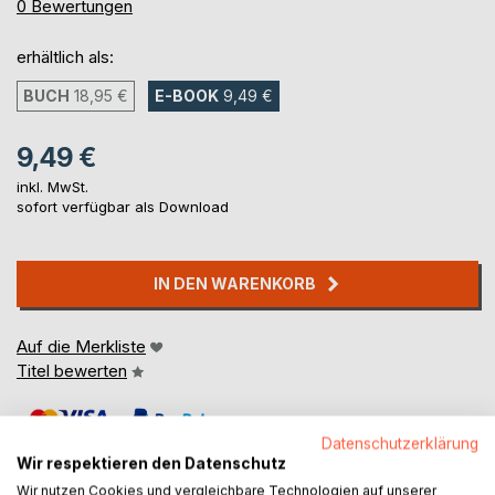
0%
0
Bewertungen
erhältlich als:
BUCH
18,95 €
E-BOOK
9,49 €
9,49 €
inkl. MwSt.
sofort verfügbar als Download
IN DEN WARENKORB
Auf die Merkliste
Titel bewerten
Datenschutzerklärung
Wir respektieren den Datenschutz
Wir nutzen Cookies und vergleichbare Technologien auf unserer