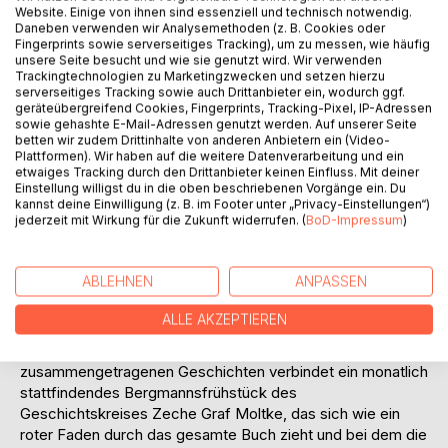
Website. Einige von ihnen sind essenziell und technisch notwendig.
Daneben verwenden wir Analysemethoden (z. B. Cookies oder
BESCHREIBUNG
Fingerprints sowie serverseitiges Tracking), um zu messen, wie häufig
unsere Seite besucht und wie sie genutzt wird. Wir verwenden
Trackingtechnologien zu Marketingzwecken und setzen hierzu
serverseitiges Tracking sowie auch Drittanbieter ein, wodurch ggf.
In einem Zeitraum von über zwei Jahren haben die Autoren
geräteübergreifend Cookies, Fingerprints, Tracking-Pixel, IP-Adressen
Beatrix und Michael Petrikowski mit über fünfzig
sowie gehashte E-Mail-Adressen genutzt werden. Auf unserer Seite
Zeitzeugen gesprochen, die in diesem Buch zu Wort
betten wir zudem Drittinhalte von anderen Anbietern ein (Video-
Plattformen). Wir haben auf die weitere Datenverarbeitung und ein
kommen und mit ihren Biografien einen Ausschnitt der
etwaiges Tracking durch den Drittanbieter keinen Einfluss. Mit deiner
Gladbecker Geschichte aufleben lassen. Sie erzählen von
Einstellung willigst du in die oben beschriebenen Vorgänge ein. Du
ihren Erinnerungen aus ihrer frühesten Kindheit, ihrer teils
kannst deine Einwilligung (z. B. im Footer unter „Privacy-Einstellungen“)
jederzeit mit Wirkung für die Zukunft widerrufen. (
BoD-Impressum
)
gefahrvollen, interessanten oder auch spannenden Arbeit,
sowie von ihren Erlebnissen und geben Anekdoten aus
ihrem Leben zum Besten. Einige von ihnen können noch
ABLEHNEN
ANPASSEN
aus Kriegstagen mit Bombenangriffen, von der
Kinderlandverschickung oder vom Hamstern bei den
ALLE AKZEPTIEREN
Bauern auf den Dörfern berichten, während andere vom
Vereinsleben oder der Brauchtumspflege erzählen. Alle
zusammengetragenen Geschichten verbindet ein monatlich
stattfindendes Bergmannsfrühstück des
Geschichtskreises Zeche Graf Moltke, das sich wie ein
roter Faden durch das gesamte Buch zieht und bei dem die