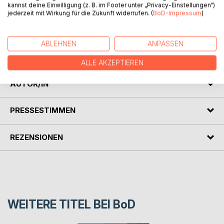
kannst deine Einwilligung (z. B. im Footer unter „Privacy-Einstellungen“)
"Berenice" ist eine 1835 veröffentlichte Erzählung von
jederzeit mit Wirkung für die Zukunft widerrufen. (
BoD-Impressum
)
Edgar Allan Poe. In ihr wird das Hinübergleiten des Ich-
Erzählers in eine geistige Krankheit geschildert, die ihn
ABLEHNEN
ANPASSEN
schließlich eine grauenvolle Tat begehen lässt – ohne dass
er sich dessen erinnern kann.
ALLE AKZEPTIEREN
AUTOR/IN
PRESSESTIMMEN
REZENSIONEN
WEITERE TITEL BEI
BoD