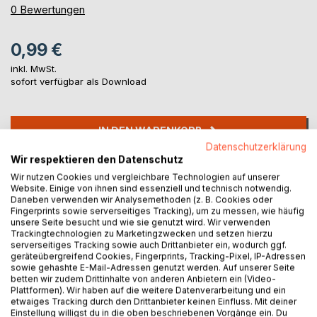
0%
0
Bewertungen
0,99 €
inkl. MwSt.
sofort verfügbar als Download
IN DEN WARENKORB
Datenschutzerklärung
Wir respektieren den Datenschutz
Auf die Merkliste
Wir nutzen Cookies und vergleichbare Technologien auf unserer
Titel bewerten
Website. Einige von ihnen sind essenziell und technisch notwendig.
Daneben verwenden wir Analysemethoden (z. B. Cookies oder
Fingerprints sowie serverseitiges Tracking), um zu messen, wie häufig
unsere Seite besucht und wie sie genutzt wird. Wir verwenden
Trackingtechnologien zu Marketingzwecken und setzen hierzu
serverseitiges Tracking sowie auch Drittanbieter ein, wodurch ggf.
geräteübergreifend Cookies, Fingerprints, Tracking-Pixel, IP-Adressen
sowie gehashte E-Mail-Adressen genutzt werden. Auf unserer Seite
betten wir zudem Drittinhalte von anderen Anbietern ein (Video-
Plattformen). Wir haben auf die weitere Datenverarbeitung und ein
BESCHREIBUNG
etwaiges Tracking durch den Drittanbieter keinen Einfluss. Mit deiner
Einstellung willigst du in die oben beschriebenen Vorgänge ein. Du