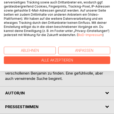
serverseitiges Tracking sowie auch Drittanbieter ein, wodurch ggf.
geräteübergreifend Cookies, Fingerprints, Tracking-Pixel, IP-Adressen
sowie gehashte E-Mail-Adressen genutzt werden. Auf unserer Seite
betten wir zudem Drittinhalte von anderen Anbietern ein (Video-
Plattformen). Wir haben auf die weitere Datenverarbeitung und ein
etwaiges Tracking durch den Drittanbieter keinen Einfluss. Mit deiner
BESCHREIBUNG
Einstellung willigst du in die oben beschriebenen Vorgänge ein. Du
kannst deine Einwilligung (z. B. im Footer unter „Privacy-Einstellungen“)
jederzeit mit Wirkung für die Zukunft widerrufen. (
BoD-Impressum
)
Viel zu früh verliert Laura ihre eng vertraute, jüngere
Schwester. Als sie es schafft, mit der verstorbenen
ABLEHNEN
ANPASSEN
Floriane in Kontakt zu treten, kann Laura ihr Glück kaum
fassen. Doch das Leben mit einem Geist ist nicht immer
ALLE AKZEPTIEREN
einfach.
Eines Tages bittet Floriane ihre Schwester, den
verschollenen Benjamin zu finden. Eine gefühlvolle, aber
auch verwirrende Suche beginnt.
AUTOR/IN
PRESSESTIMMEN