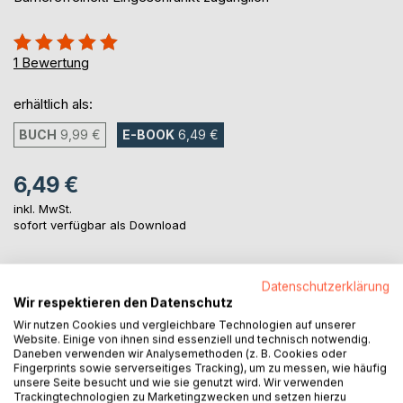
Bewertung::
100%
1
Bewertung
erhältlich als:
BUCH
9,99 €
E-BOOK
6,49 €
6,49 €
inkl. MwSt.
sofort verfügbar als Download
Datenschutzerklärung
IN DEN WARENKORB
Wir respektieren den Datenschutz
Wir nutzen Cookies und vergleichbare Technologien auf unserer
Auf die Merkliste
Website. Einige von ihnen sind essenziell und technisch notwendig.
Daneben verwenden wir Analysemethoden (z. B. Cookies oder
Titel bewerten
Fingerprints sowie serverseitiges Tracking), um zu messen, wie häufig
unsere Seite besucht und wie sie genutzt wird. Wir verwenden
Trackingtechnologien zu Marketingzwecken und setzen hierzu