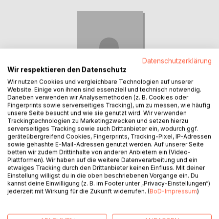
Datenschutzerklärung
Wir respektieren den Datenschutz
Wir nutzen Cookies und vergleichbare Technologien auf unserer
Website. Einige von ihnen sind essenziell und technisch notwendig.
Daneben verwenden wir Analysemethoden (z. B. Cookies oder
Fingerprints sowie serverseitiges Tracking), um zu messen, wie häufig
unsere Seite besucht und wie sie genutzt wird. Wir verwenden
Trackingtechnologien zu Marketingzwecken und setzen hierzu
serverseitiges Tracking sowie auch Drittanbieter ein, wodurch ggf.
Hannelore Mishal
geräteübergreifend Cookies, Fingerprints, Tracking-Pixel, IP-Adressen
sowie gehashte E-Mail-Adressen genutzt werden. Auf unserer Seite
Hannelore Mishal wurde 1924 in Mülheim/Ruhr geboren.
betten wir zudem Drittinhalte von anderen Anbietern ein (Video-
Ihre Kindheit verbrachte sie im Ruhrgebiet und im Umkreis
Plattformen). Wir haben auf die weitere Datenverarbeitung und ein
von Hannover. Da sie zeitbedingt aus wirtschaftlichen
etwaiges Tracking durch den Drittanbieter keinen Einfluss. Mit deiner
Einstellung willigst du in die oben beschriebenen Vorgänge ein. Du
Gründen das Gymnasium nicht beenden durfte, musste
kannst deine Einwilligung (z. B. im Footer unter „Privacy-Einstellungen“)
sie sich selbst unterrichten. Sie las viel und begann zu
jederzeit mit Wirkung für die Zukunft widerrufen. (
BoD-Impressum
)
schreiben. Das Verfassen von Gedichten und
Kinderbüchern begleitete sie durch ihr ganzes Leben.