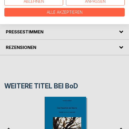
Seit dem Tod ihres Mannes (2005) lebt Hannelore Mishal
ABLEHNEN
ANPASSEN
in Meesiger/Mecklenburg - Vorpommern sowie in Santa
Clara/Kalifornien.
ALLE AKZEPTIEREN
PRESSESTIMMEN
REZENSIONEN
WEITERE TITEL BEI
BoD