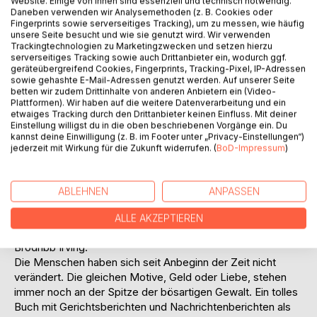
Website. Einige von ihnen sind essenziell und technisch notwendig.
Daneben verwenden wir Analysemethoden (z. B. Cookies oder
Fingerprints sowie serverseitiges Tracking), um zu messen, wie häufig
unsere Seite besucht und wie sie genutzt wird. Wir verwenden
BESCHREIBUNG
Trackingtechnologien zu Marketingzwecken und setzen hierzu
serverseitiges Tracking sowie auch Drittanbieter ein, wodurch ggf.
geräteübergreifend Cookies, Fingerprints, Tracking-Pixel, IP-Adressen
sowie gehashte E-Mail-Adressen genutzt werden. Auf unserer Seite
"Das stille Wirken und mehr noch die Explosionen der
betten wir zudem Drittinhalte von anderen Anbietern ein (Video-
menschlichen Leidenschaft, die die dunkleren Elemente
Plattformen). Wir haben auf die weitere Datenverarbeitung und ein
der menschlichen Natur ans Licht bringen, stellen für den
etwaiges Tracking durch den Drittanbieter keinen Einfluss. Mit deiner
Einstellung willigst du in die oben beschriebenen Vorgänge ein. Du
philosophischen Beobachter Überlegungen von
kannst deine Einwilligung (z. B. im Footer unter „Privacy-Einstellungen“)
intrinsischem Interesse dar; während für den Juristen das
jederzeit mit Wirkung für die Zukunft widerrufen. (
BoD-Impressum
)
Studium der menschlichen Natur und des menschlichen
Charakters mit seinen unendlichen Variationen,
insbesondere was die Verbindung zwischen Motiv und
ABLEHNEN
ANPASSEN
Handlung, zwischen irregulärem Wunsch oder böser
Veranlagung und dem Verbrechen selbst betrifft,
ALLE AKZEPTIEREN
gleichermaßen unerlässlich und schwierig ist." - Henry
Brodribb Irving.
Die Menschen haben sich seit Anbeginn der Zeit nicht
verändert. Die gleichen Motive, Geld oder Liebe, stehen
immer noch an der Spitze der bösartigen Gewalt. Ein tolles
Buch mit Gerichtsberichten und Nachrichtenberichten als