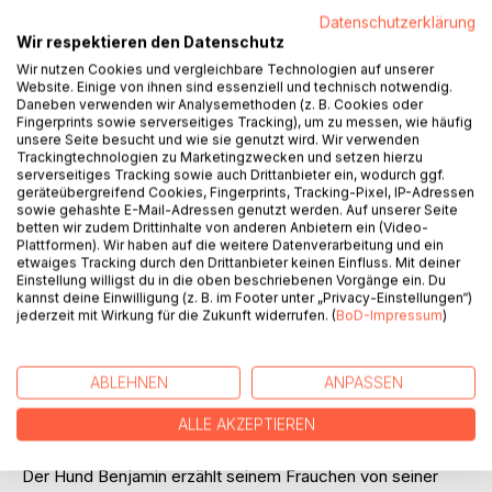
Datenschutzerklärung
Wir respektieren den Datenschutz
Wir nutzen Cookies und vergleichbare Technologien auf unserer
Website. Einige von ihnen sind essenziell und technisch notwendig.
BESCHREIBUNG
Daneben verwenden wir Analysemethoden (z. B. Cookies oder
Fingerprints sowie serverseitiges Tracking), um zu messen, wie häufig
unsere Seite besucht und wie sie genutzt wird. Wir verwenden
Alle Hunde kommen in den Himmel. Das weiß jeder, der um
Trackingtechnologien zu Marketingzwecken und setzen hierzu
einen vierbeinigen Freund getrauert hat. Kaum jemand aber
serverseitiges Tracking sowie auch Drittanbieter ein, wodurch ggf.
geräteübergreifend Cookies, Fingerprints, Tracking-Pixel, IP-Adressen
weiß, wie es im Hundehimmel zugeht. Klar, es darf gebellt
sowie gehashte E-Mail-Adressen genutzt werden. Auf unserer Seite
werden und kein Hund steht vor verschlossenen
betten wir zudem Drittinhalte von anderen Anbietern ein (Video-
Kühlschranktüren.
Plattformen). Wir haben auf die weitere Datenverarbeitung und ein
etwaiges Tracking durch den Drittanbieter keinen Einfluss. Mit deiner
Einstellung willigst du in die oben beschriebenen Vorgänge ein. Du
Aber wie leben die Hunde? Was hat es auf sich mit dem
kannst deine Einwilligung (z. B. im Footer unter „Privacy-Einstellungen“)
Abendbellen? Wie wirken Unruch und Nasentrost? Was tun
jederzeit mit Wirkung für die Zukunft widerrufen. (
BoD-Impressum
)
die Welpis in Neuhundland? Wohin führt der
Pfotengepolterpfad? Die Wölfin Alupina – was macht sie im
Hundehimmel? Und warum muss der Zweibeiner Charly
ABLEHNEN
ANPASSEN
solange im Menschheim sitzen, bevor er einen guten Platz
ALLE AKZEPTIEREN
bekommt?
Der Hund Benjamin erzählt seinem Frauchen von seiner