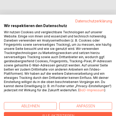
Datenschutzerklärung
BESCHREIBUNG
Wir respektieren den Datenschutz
Wir nutzen Cookies und vergleichbare Technologien auf unserer
Website. Einige von ihnen sind essenziell und technisch notwendig.
Warum ist es wichtig, in der Schule beliebt zu sein?
Daneben verwenden wir Analysemethoden (z. B. Cookies oder
Beliebtheit in der Schule ist wichtig, weil es Einfluss auf die
Fingerprints sowie serverseitiges Tracking), um zu messen, wie häufig
Leistungen hat. Gleichaltrige, die einen höheren sozialen
unsere Seite besucht und wie sie genutzt wird. Wir verwenden
Trackingtechnologien zu Marketingzwecken und setzen hierzu
Status haben, sind motivierter und zeigen bessere
serverseitiges Tracking sowie auch Drittanbieter ein, wodurch ggf.
Leistungen. Auch wenn man selbst nicht beliebt ist, kann
geräteübergreifend Cookies, Fingerprints, Tracking-Pixel, IP-Adressen
man von den positiven Effekten der Beliebtheit anderer
sowie gehashte E-Mail-Adressen genutzt werden. Auf unserer Seite
betten wir zudem Drittinhalte von anderen Anbietern ein (Video-
profitieren.
Plattformen). Wir haben auf die weitere Datenverarbeitung und ein
Es hat einen Einfluss darauf, wie gut man sich im Unterricht
etwaiges Tracking durch den Drittanbieter keinen Einfluss. Mit deiner
und im Allgemeinen fühlt, wenn man beliebt in der Schule
Einstellung willigst du in die oben beschriebenen Vorgänge ein. Du
kannst deine Einwilligung (z. B. im Footer unter „Privacy-Einstellungen“)
ist. So hat man vielleicht Freunde, die einem helfen können,
jederzeit mit Wirkung für die Zukunft widerrufen. (
BoD-Impressum
)
wenn man Schwierigkeiten hat und es ist auch einfacher,
sich auf den Unterricht zu konzentrieren. Beliebtheit in der
Schule bedeutet auch, dass man mehr Vertrauen in sich
ABLEHNEN
ANPASSEN
selbst hat und leistungsorientiert ist. Man kann an Projekten
oder Diskussionen teilnehmen und somit nützliche
ALLE AKZEPTIEREN