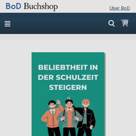
Über BoD
Direkt
Mei
zum
Inhalt
Skip
Skip
to
to
the
the
end
beginning
of
of
the
the
images
images
gallery
gallery