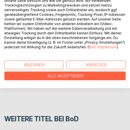
unsere Seite besucht und wie sie genutzt wird. Wir verwenden
innere Kraft in der Kraft die wach gerufen, die gefordert
Trackingtechnologien zu Marketingzwecken und setzen hierzu
werden muss. Es ist eine große Reise in sich selbst. Jeder
serverseitiges Tracking sowie auch Drittanbieter ein, wodurch ggf.
muss seine inneren ruhenden, schlafenden Kräfte wach
geräteübergreifend Cookies, Fingerprints, Tracking-Pixel, IP-Adressen
sowie gehashte E-Mail-Adressen genutzt werden. Auf unserer Seite
rufen, in Bewegung bringen, zum Fließen bekommen. Das
betten wir zudem Drittinhalte von anderen Anbietern ein (Video-
bedeutet an sich selbst zu arbeiten, die schönste Arbeit
Plattformen). Wir haben auf die weitere Datenverarbeitung und ein
der Welt, ist die Arbeit an sich selbst.
etwaiges Tracking durch den Drittanbieter keinen Einfluss. Mit deiner
Einstellung willigst du in die oben beschriebenen Vorgänge ein. Du
kannst deine Einwilligung (z. B. im Footer unter „Privacy-Einstellungen“)
jederzeit mit Wirkung für die Zukunft widerrufen. (
BoD-Impressum
)
AUTOR/IN
PRESSESTIMMEN
ABLEHNEN
ANPASSEN
ALLE AKZEPTIEREN
REZENSIONEN
WEITERE TITEL BEI
BoD