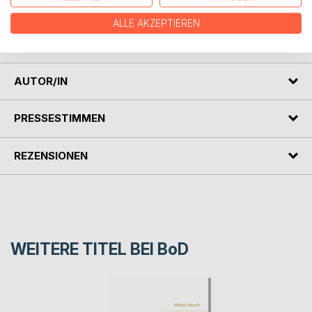
der Kirche, die dem auf den Grund geht, warum die Kirche
ALLE AKZEPTIEREN
so ist, wie sie ist, und warum sie sich aus der Krise nicht
befreien kann.
AUTOR/IN
PRESSESTIMMEN
REZENSIONEN
WEITERE TITEL BEI
BoD