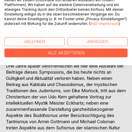
Traditionen ihrer Religion für eine ganzheitsorientierten
Plattformen). Wir haben auf die weitere Datenverarbeitung und ein
etwaiges Tracking durch den Drittanbieter keinen Einfluss. Mit deiner
Spiritualität der Gegenwart.
Einstellung willigst du in die oben beschriebenen Vorgänge ein. Du
In früheren Zeiten neigten besonders die sich auf
kannst deine Einwilligung (z. B. im Footer unter „Privacy-Einstellungen“)
Offenbarung gründenden Religionen dazu, zentrale
jederzeit mit Wirkung für die Zukunft widerrufen. (
BoD-Impressum
)
Aspekte des Spirituellen in die Randständigkeit zu
verbannen. Besonders in der Moderne duldete man sie nur
unter Etiketten, wie Mystik. Andere religiöse Traditionen,
ABLEHNEN
ANPASSEN
wie der frühe Buddhismus, kannten dagegen keinen
ALLE AKZEPTIEREN
Gegensatz zwischen öffentlicher Lehre und Ebenen
subtiler Erfahrung bzw. religiöser Verwirklichung.
Drei Jahre später veröffentlichen wir hier eine Auswahl der
Beiträge dieses Symposions, die bis heute nichts an
Gültigkeit und Aktualität verloren haben. Neben einen
Beitrag aus Kabbala und Chassidismus, der mystischen
Traditionen des Judentums, von Elke Morlock, tritt aus dem
Christentum der von Udo Kern gehaltene Vortrag zur
intellektuellen Mystik Meister Eckharts; neben eine
zusammenfassende Darstellung ganzheitsbezogener
Aspekte des Buddhismus unter Berücksichtigung des
Tantrismus von Armin Gottmann und Michael Colsman
treten Aspekte aus dem Sufismus der islamischen Kultur