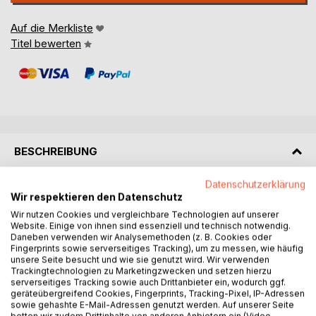
Auf die Merkliste
Titel bewerten
BESCHREIBUNG
Datenschutzerklärung
Im Jahr 2013 beging die Evangelische Stadtakademie
Wir respektieren den Datenschutz
Bochum ihren sechzigsten Geburtstag. Mit ihrer Gründung
Wir nutzen Cookies und vergleichbare Technologien auf unserer
im Jahr 1953 zählt sie zu den ältesten Evangelischen
Website. Einige von ihnen sind essenziell und technisch notwendig.
Stadtakademien in Deutschland. Zum damaligen
Daneben verwenden wir Analysemethoden (z. B. Cookies oder
Fingerprints sowie serverseitiges Tracking), um zu messen, wie häufig
Jubiläumsprogramm gehörte auch ein Symposion über die
unsere Seite besucht und wie sie genutzt wird. Wir verwenden
mystischen Traditionen im Judentum, im Christentum, dem
Trackingtechnologien zu Marketingzwecken und setzen hierzu
Islam und dem Buddhismus. Ein Wochenende lang fragten
serverseitiges Tracking sowie auch Drittanbieter ein, wodurch ggf.
geräteübergreifend Cookies, Fingerprints, Tracking-Pixel, IP-Adressen
ausgewiesene Vertreterinnen und Vertreter aus den
sowie gehashte E-Mail-Adressen genutzt werden. Auf unserer Seite
Weltreligionen nach dem Gemeinsamen in den mystischen
betten wir zudem Drittinhalte von anderen Anbietern ein (Video-