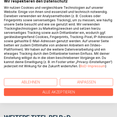
Wir respektieren den Datenschutz
Behind the Drink ist die Wiedergabe meiner Erfahrung als
Wir nutzen Cookies und vergleichbare Technologien auf unserer
Website. Einige von ihnen sind essenziell und technisch notwendig.
Barkeeper. Es spiegelt die Schattenseite hinter der Theke
Daneben verwenden wir Analysemethoden (z. B. Cookies oder
dar, von denen nie gesprochen wird. Dabei werden von
Fingerprints sowie serverseitiges Tracking), um zu messen, wie häufig
allgemeine Probleme und persönliche Herausforderungen
unsere Seite besucht und wie sie genutzt wird. Wir verwenden
in der Gastronomie erzählt. Zwischen den Kapiteln werden
Trackingtechnologien zu Marketingzwecken und setzen hierzu
serverseitiges Tracking sowie auch Drittanbieter ein, wodurch ggf.
Cocktails dargestellt, welche ich selbst verändert oder
geräteübergreifend Cookies, Fingerprints, Tracking-Pixel, IP-Adressen
kreiert habe.
sowie gehashte E-Mail-Adressen genutzt werden. Auf unserer Seite
betten wir zudem Drittinhalte von anderen Anbietern ein (Video-
Plattformen). Wir haben auf die weitere Datenverarbeitung und ein
etwaiges Tracking durch den Drittanbieter keinen Einfluss. Mit deiner
AUTOR/IN
Einstellung willigst du in die oben beschriebenen Vorgänge ein. Du
kannst deine Einwilligung (z. B. im Footer unter „Privacy-Einstellungen“)
jederzeit mit Wirkung für die Zukunft widerrufen. (
BoD-Impressum
)
PRESSESTIMMEN
ABLEHNEN
ANPASSEN
REZENSIONEN
ALLE AKZEPTIEREN