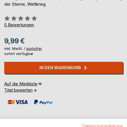
der Sterne, Weltkrieg
Bewertung::
0%
0
Bewertungen
9,99 €
inkl. MwSt. /
portofrei
sofort verfügbar
IN DEN WARENKORB
Auf die Merkliste
Titel bewerten
Datenschutzerklärung