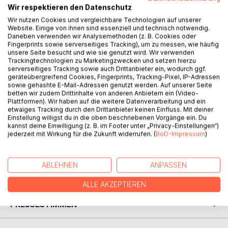
Wir respektieren den Datenschutz
BESCHREIBUNG
Wir nutzen Cookies und vergleichbare Technologien auf unserer
Website. Einige von ihnen sind essenziell und technisch notwendig.
Daneben verwenden wir Analysemethoden (z. B. Cookies oder
Die Pforten der Hölle öffnen sich über Bismarck. Die
Fingerprints sowie serverseitiges Tracking), um zu messen, wie häufig
Trommeln rufen zur letzten Schlacht gegen Alpha und ihr
unsere Seite besucht und wie sie genutzt wird. Wir verwenden
Trackingtechnologien zu Marketingzwecken und setzen hierzu
Erdprotektorat. Die Pläne sind geschmiedet, doch auch die
serverseitiges Tracking sowie auch Drittanbieter ein, wodurch ggf.
KI ist nicht tatenlos geblieben und als es zum ersten
geräteübergreifend Cookies, Fingerprints, Tracking-Pixel, IP-Adressen
Aufeinandertreffen der verfeindeten Streitkräfte kommt,
sowie gehashte E-Mail-Adressen genutzt werden. Auf unserer Seite
betten wir zudem Drittinhalte von anderen Anbietern ein (Video-
beginnen Allianzen zu bröckeln und das erste Opfer der
Plattformen). Wir haben auf die weitere Datenverarbeitung und ein
erbarmungslosen Gefechte wird die Hoffnung.
etwaiges Tracking durch den Drittanbieter keinen Einfluss. Mit deiner
Captain Jeremy Brandt und seine Crew müssen in der
Einstellung willigst du in die oben beschriebenen Vorgänge ein. Du
Tiefe des Alls neue Verbündete finden, während Inspektor
kannst deine Einwilligung (z. B. im Footer unter „Privacy-Einstellungen“)
jederzeit mit Wirkung für die Zukunft widerrufen. (
BoD-Impressum
)
Pascal Takahashi verzweifelt versucht, die Kolonisten des
Archimedes Systems vor der Rache Alphas zu retten.
ABLEHNEN
ANPASSEN
AUTOR/IN
ALLE AKZEPTIEREN
PRESSESTIMMEN