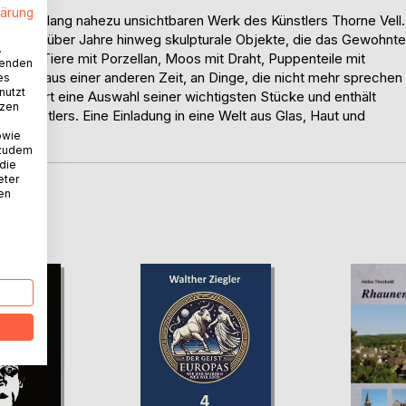
lärung
m bislang nahezu unsichtbaren Werk des Künstlers Thorne Vell.
standen über Jahre hinweg skulpturale Objekte, die das Gewohnte
.
t tote Tiere mit Porzellan, Moos mit Draht, Puppenteile mit
wenden
liquien aus einer anderen Zeit, an Dinge, die nicht mehr sprechen
es
nutzt
mentiert eine Auswahl seiner wichtigsten Stücke und enthält
tzen
 Künstlers. Eine Einladung in eine Welt aus Glas, Haut und
owie
 zudem
 die
eter
nen
D