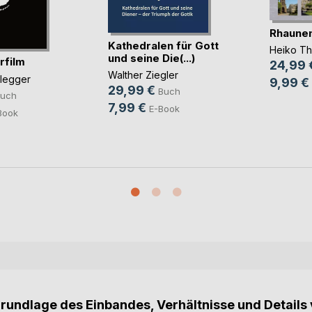
Rhaune
Kathedralen für Gott
Heiko T
und seine Die(...)
rfilm
24,99 
Walther Ziegler
glegger
9,99 €
29,99 €
Buch
uch
7,99 €
E-Book
Book
Grundlage des Einbandes, Verhältnisse und Details 