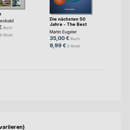
n
Die nächsten 50
Die b
heobald
Jahre - The Best
Meckl
€
Buch
Ever
Wolf H
Martin Eugster
E-Book
24,9
35,00 €
Buch
9,49
9,99 €
E-Book
variieren)