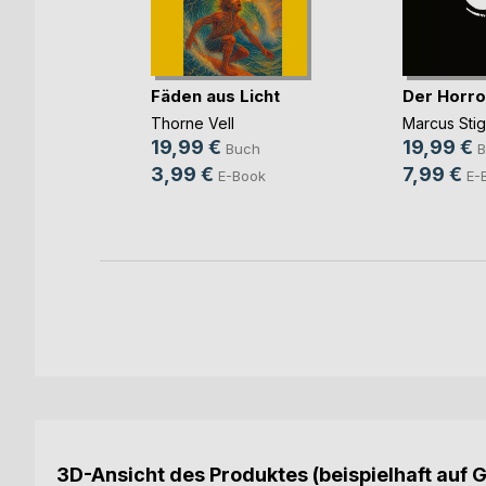
ingen!
Fäden aus Licht
Der Horro
annes
Thorne Vell
Marcus Sti
ch
19,99 €
19,99 €
Buch
B
ook
3,99 €
7,99 €
E-Book
E-
3D-Ansicht des Produktes (beispielhaft auf 