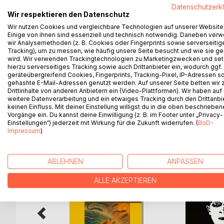
Datenschutzerk
Diese erste umfassende Werkschau widmet sich de
Wir respektieren den Datenschutz
In einem ehemaligen Tierarztzimmer in Bobitz ent
Wir nutzen Cookies und vergleichbare Technologien auf unserer Website
verstören und das Verlorene bergen. Vell kombinier
Einige von ihnen sind essenziell und technisch notwendig. Daneben ver
konservierten Aalen. Seine Arbeiten erinnern an Re
wir Analysemethoden (z. B. Cookies oder Fingerprints sowie serverseitig
Tracking), um zu messen, wie häufig unsere Seite besucht und wie sie ge
sollten und doch etwas erzählen. Der Katalog doku
wird. Wir verwenden Trackingtechnologien zu Marketingzwecken und se
erstmals einen Essay zum Denken und Schaffen des
hierzu serverseitiges Tracking sowie auch Drittanbieter ein, wodurch ggf.
Erinnerung.
geräteübergreifend Cookies, Fingerprints, Tracking-Pixel, IP-Adressen s
gehashte E-Mail-Adressen genutzt werden. Auf unserer Seite betten wir
Drittinhalte von anderen Anbietern ein (Video-Plattformen). Wir haben auf
weitere Datenverarbeitung und ein etwaiges Tracking durch den Drittanbi
keinen Einfluss. Mit deiner Einstellung willigst du in die oben beschriebe
Vorgänge ein. Du kannst deine Einwilligung (z. B. im Footer unter „Privacy-
WEITERE TITEL BEI
Bo
Einstellungen“) jederzeit mit Wirkung für die Zukunft widerrufen. (
BoD-
Impressum
)
ABLEHNEN
ANPASSEN
ALLE AKZEPTIEREN