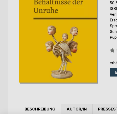
50 
ISB
Ver
Ers
Spr
Schl
Pup
Bew
0%
erhä
BESCHREIBUNG
AUTOR/IN
PRESSES