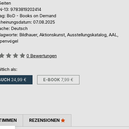
Seiten
N-13: 9783819202414
lag: BoD - Books on Demand
cheinungsdatum: 07.08.2025
ache: Deutsch
agworte: Bildhauer, Aktionskunst, Ausstellungskatalog, AAL,
penvögel
ertung::
0
Bewertungen
ltlich als:
BUCH
24,99 €
E-BOOK
7,99 €
TIMMEN
REZENSIONEN