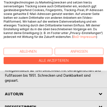
Trackingtechnologien zu Marketingzwecken und setzen hierzu
serverseitiges Tracking sowie auch Drittanbieter ein, wodurch ggf.
geräteübergreifend Cookies, Fingerprints, Tracking-Pixel, IP-Adressen
sowie gehashte E-Mail-Adressen genutzt werden. Auf unserer Seite
betten wir zudem Drittinhalte von anderen Anbietern ein (Video-
Plattformen). Wir haben auf die weitere Datenverarbeitung und ein
etwaiges Tracking durch den Drittanbieter keinen Einfluss. Mit deiner
BESCHREIBUNG
Einstellung willigst du in die oben beschriebenen Vorgänge ein. Du
kannst deine Einwilligung (z. B. im Footer unter „Privacy-Einstellungen“)
jederzeit mit Wirkung für die Zukunft widerrufen. (
BoD-Impressum
)
Die Autorin schildert aus guten und schlechten Zeiten. Die
besinnlichen, wahren Geschichten zeigen u.a. Humor und
Gottvertrauen. Briefe aus Ostdeutschland nach der Wende.
ABLEHNEN
ANPASSEN
Sachliche Schilderungen der Kinderlandverschickung (KLV)
1943 – 1945, schreibt Erika Schulte – Warner. Nicht genannt
ALLE AKZEPTIEREN
werden möchte der 1927 geb. Verfasser, der seine
Kriegseinsätze ab 1941 beschreibt mit Gefangenschaft und
Fußfassen bis 1951. Schrecken und Dankbarkeit sind
gepaart.
AUTOR/IN
PRESSESTIMMEN