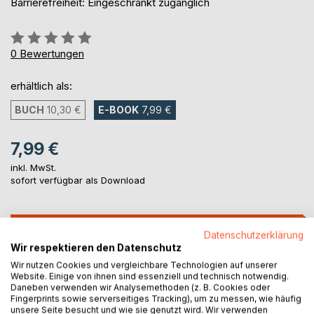
Barrierefreiheit: Eingeschränkt zugänglich
Bewertung::
0%
0
Bewertungen
erhältlich als:
BUCH
10,30 €
E-BOOK
7,99 €
7,99 €
inkl. MwSt.
sofort verfügbar als Download
IN DEN WARENKORB
Datenschutzerklärung
Wir respektieren den Datenschutz
Wir nutzen Cookies und vergleichbare Technologien auf unserer
Auf die Merkliste
Website. Einige von ihnen sind essenziell und technisch notwendig.
Titel bewerten
Daneben verwenden wir Analysemethoden (z. B. Cookies oder
Fingerprints sowie serverseitiges Tracking), um zu messen, wie häufig
unsere Seite besucht und wie sie genutzt wird. Wir verwenden