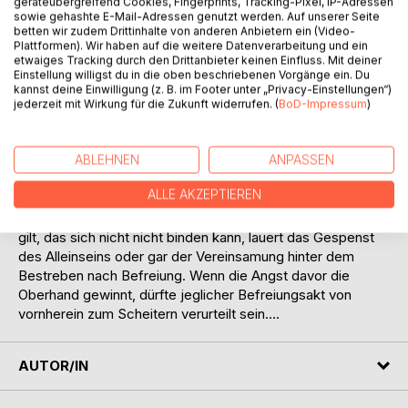
geräteübergreifend Cookies, Fingerprints, Tracking-Pixel, IP-Adressen
Inwiefern kann man Befreiung als einen Heimsieg
sowie gehashte E-Mail-Adressen genutzt werden. Auf unserer Seite
betrachten, der also quasi im eigenen Stadion errungen
betten wir zudem Drittinhalte von anderen Anbietern ein (Video-
wird? Das bedeutet kurzgesagt nichts anderes als dass Du
Plattformen). Wir haben auf die weitere Datenverarbeitung und ein
etwaiges Tracking durch den Drittanbieter keinen Einfluss. Mit deiner
dafür zuständig bist und es nicht als Aufgabe an andere
Einstellung willigst du in die oben beschriebenen Vorgänge ein. Du
delegieren kannst. Denn es dürfte Dich nicht überraschen,
kannst deine Einwilligung (z. B. im Footer unter „Privacy-Einstellungen“)
dass andere zumeist gar nicht an Deiner Befreiung
jederzeit mit Wirkung für die Zukunft widerrufen. (
BoD-Impressum
)
interessiert sind, denn das könnte für sie bedeuten, dass
Du ihnen nicht mehr in der Weise zur Verfügung stehst wie
zuvor.
ABLEHNEN
ANPASSEN
Das Komplizierte an Deiner Befreiung ist ohnehin, dass sie
ALLE AKZEPTIEREN
auch für Dich vordergründig betrachtet Nachteile mit sich
bringen kann. Denn da der Mensch als ein soziales Wesen
gilt, das sich nicht nicht binden kann, lauert das Gespenst
des Alleinseins oder gar der Vereinsamung hinter dem
Bestreben nach Befreiung. Wenn die Angst davor die
Oberhand gewinnt, dürfte jeglicher Befreiungsakt von
vornherein zum Scheitern verurteilt sein....
AUTOR/IN