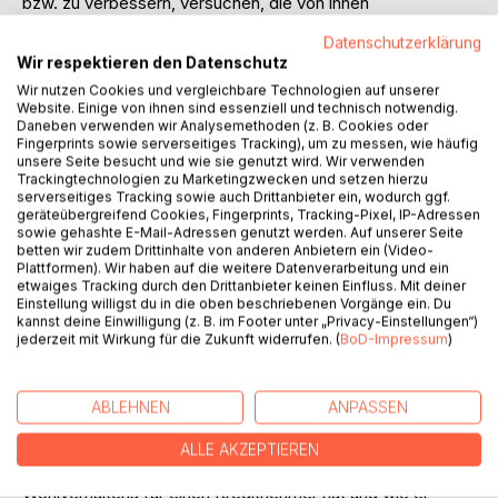
bzw. zu verbessern, versuchen, die von ihnen
ausgehenden Umweltschädigungen zu verringern und
Datenschutzerklärung
dieses der Öffentlichkeit auch deutlich zu machen. Denn
Wir respektieren den Datenschutz
die einzelwirtschaftlichen Risiken aus umweltschädlichem
Wir nutzen Cookies und vergleichbare Technologien auf unserer
Verhalten sind immens und können sich im Extremfall bis
Website. Einige von ihnen sind essenziell und technisch notwendig.
zur Gefährdung der Existenz des Unternehmens
Daneben verwenden wir Analysemethoden (z. B. Cookies oder
ausweiten.
Fingerprints sowie serverseitiges Tracking), um zu messen, wie häufig
unsere Seite besucht und wie sie genutzt wird. Wir verwenden
Aus dieser Überlegung ergibt sich, daß sowohl
Trackingtechnologien zu Marketingzwecken und setzen hierzu
Unternehmen in Form von Kreditnehmern und Kreditgebern
serverseitiges Tracking sowie auch Drittanbieter ein, wodurch ggf.
auf umweltverträgliches Verhalten achten müssen, um sich
geräteübergreifend Cookies, Fingerprints, Tracking-Pixel, IP-Adressen
sowie gehashte E-Mail-Adressen genutzt werden. Auf unserer Seite
nicht den Gefahren einer umweltbedingten
betten wir zudem Drittinhalte von anderen Anbietern ein (Video-
Unternehmenskrise auszusetzen. Allein die Tatsache, daß
Plattformen). Wir haben auf die weitere Datenverarbeitung und ein
die Auswirkungen einer Negativmeldung in den Medien die
etwaiges Tracking durch den Drittanbieter keinen Einfluss. Mit deiner
Einstellung willigst du in die oben beschriebenen Vorgänge ein. Du
Absatzchancen eines Produktes völlig zunichte machen
kannst deine Einwilligung (z. B. im Footer unter „Privacy-Einstellungen“)
können, zeigt die Relevanz der umweltverträglichen
jederzeit mit Wirkung für die Zukunft widerrufen. (
BoD-Impressum
)
Ausgestaltung der, Unternehmung. Daraus ergibt sich die
Notwendigkeit für die Kreditgeber, auf die
Umweltverträglichkeit der Kreditnehmer zu achten, um
ABLEHNEN
ANPASSEN
Kreditausfälle zu vermeiden.
Ziel dieser Untersuchung ist, zu erörtern, welche
ALLE AKZEPTIEREN
Bedeutung das Signalisieren des ökologischen
Wohlverhaltens für einen Kreditnehmer hat und wie er