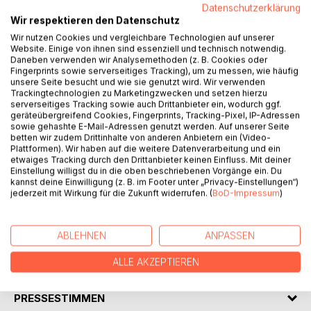
Datenschutzerklärung
Wir respektieren den Datenschutz
Wir nutzen Cookies und vergleichbare Technologien auf unserer
Website. Einige von ihnen sind essenziell und technisch notwendig.
Daneben verwenden wir Analysemethoden (z. B. Cookies oder
BESCHREIBUNG
Fingerprints sowie serverseitiges Tracking), um zu messen, wie häufig
unsere Seite besucht und wie sie genutzt wird. Wir verwenden
Trackingtechnologien zu Marketingzwecken und setzen hierzu
"Become a Humanitarian Manager" is a practical and
serverseitiges Tracking sowie auch Drittanbieter ein, wodurch ggf.
geräteübergreifend Cookies, Fingerprints, Tracking-Pixel, IP-Adressen
inspiring guide for professionals seeking to become
sowie gehashte E-Mail-Adressen genutzt werden. Auf unserer Seite
effective leaders in the humanitarian sector. Designed for
betten wir zudem Drittinhalte von anderen Anbietern ein (Video-
aspiring managers, field coordinators, and NGO leaders, it
Plattformen). Wir haben auf die weitere Datenverarbeitung und ein
etwaiges Tracking durch den Drittanbieter keinen Einfluss. Mit deiner
explores the unique challenges of managing teams,
Einstellung willigst du in die oben beschriebenen Vorgänge ein. Du
resources, and operations in crisis-affected environments.
kannst deine Einwilligung (z. B. im Footer unter „Privacy-Einstellungen“)
Blending strategic management principles with
jederzeit mit Wirkung für die Zukunft widerrufen. (
BoD-Impressum
)
humanitarian values, it offers tools for ethical decision-
making and intercultural leadership.
ABLEHNEN
ANPASSEN
AUTOR/IN
ALLE AKZEPTIEREN
PRESSESTIMMEN