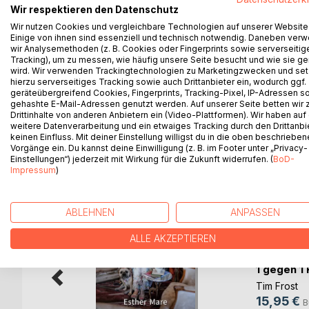
Wir respektieren den Datenschutz
zum Thema: Nie wieder Styling-Kummer, Klamottenc
Wir nutzen Cookies und vergleichbare Technologien auf unserer Website
perfekte Basis-Garderobe aufbaut und vorhandene 
Einige von ihnen sind essenziell und technisch notwendig. Daneben ver
Holt mit Björn das Beste aus Euren Kleiderschrän
wir Analysemethoden (z. B. Cookies oder Fingerprints sowie serverseitig
und Hautpflege, Farbberatung, Stilberatung und
Tracking), um zu messen, wie häufig unsere Seite besucht und wie sie ge
wird. Wir verwenden Trackingtechnologien zu Marketingzwecken und se
entschlüsselt. Abgerundet durch ein kleines Stück
hierzu serverseitiges Tracking sowie auch Drittanbieter ein, wodurch ggf.
von Björn zu Deinem ganz eigenen Stylingtagebuc
geräteübergreifend Cookies, Fingerprints, Tracking-Pixel, IP-Adressen s
gehashte E-Mail-Adressen genutzt werden. Auf unserer Seite betten wir
Drittinhalte von anderen Anbietern ein (Video-Plattformen). Wir haben auf
weitere Datenverarbeitung und ein etwaiges Tracking durch den Drittanbi
keinen Einfluss. Mit deiner Einstellung willigst du in die oben beschriebe
WEITERE TITEL BEI
Bo
Vorgänge ein. Du kannst deine Einwilligung (z. B. im Footer unter „Privacy-
Einstellungen“) jederzeit mit Wirkung für die Zukunft widerrufen. (
BoD-
Impressum
)
ABLEHNEN
ANPASSEN
ALLE AKZEPTIEREN
1 gegen 1 
des
Tim Frost
thaler
15,95 €
B