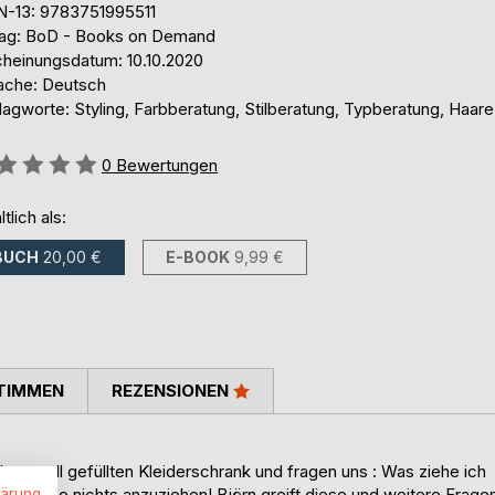
N-13: 9783751995511
lag: BoD - Books on Demand
cheinungsdatum: 10.10.2020
ache: Deutsch
agworte: Styling, Farbberatung, Stilberatung, Typberatung, Haare
ertung::
0
Bewertungen
ltlich als:
BUCH
20,00 €
E-BOOK
9,99 €
TIMMEN
REZENSIONEN
em prall gefüllten Kleiderschrank und fragen uns : Was ziehe ich
Ich habe nichts anzuziehen! Björn greift diese und weitere Frage
lärung