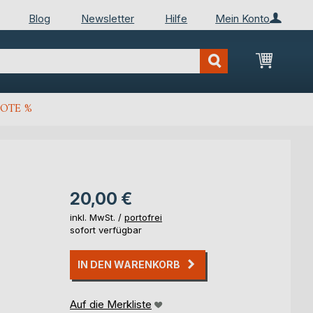
Blog
Newsletter
Hilfe
Mein Konto
Mein Wa
OTE %
20,00 €
inkl. MwSt. /
portofrei
sofort verfügbar
IN DEN WARENKORB
Auf die Merkliste