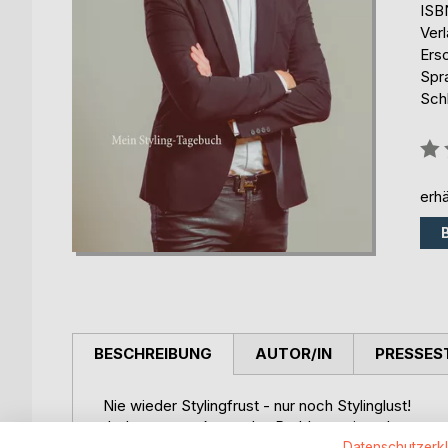
ISB
Ver
Ers
Spr
Schl
Bew
0%
erhä
BESCHREIBUNG
AUTOR/IN
PRESSES
Nie wieder Stylingfrust - nur noch Stylinglust!
Jeder von uns kennt das Problem: wir stehen vor d
bloß an? und kommen letztendlich zu der Antwort: 
Datenschutzerk