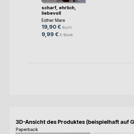
ch
scharf, ehrlich,
liebevoll
Esther Mare
19,90 €
Buch
9,99 €
E-Book
3D-Ansicht des Produktes (beispielhaft auf 
Paperback