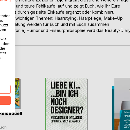
haos und teure Fehlkäufe! auf und zeigt Euch, wie Ihr Eure
.
Outfits durch gezielte Einkäufe ergänzt oder kombiniert.
wenden
ken. Alle wichtigen Themen: Haarstyling, Haarpflege, Make-Up
es
 Imageberatung werden für Euch und mit Euch zusammen
nutzt
tzen
 Selbstironie, Humor und Friseurphilosophie wird das Beauty-Diar
h!
owie
 zudem
 die
eter
nen
D
Reiseduell
uch