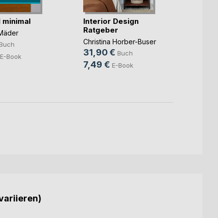
 minimal
Interior Design
Ratgeber
Der le
Mäder
Christina Horber-Buser
Der let
Buch
31,90 €
Buch
7,99
E-Book
7,49 €
E-Book
3,99
variieren)