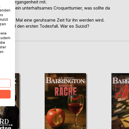
in die Vergangenheit mit.
.
ungen, ein unterhaltsames Croquetturnier, was sollte da
wenden
es
nutzt
s dieses Mal eine geruhsame Zeit für ihn werden wird.
tzen
hon bald den ersten Todesfall. War es Suizid?
owie
 zudem
 die
eter
nen
D