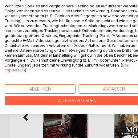
Ein alter Freund nimmt Sir Percival auf eine Reise 
Wir nutzen Cookies und vergleichbare Technologien auf unserer Website
Schönes Wetter, nette Leute, schwelgen in Erinner
Einige von ihnen sind essenziell und technisch notwendig. Daneben ver
passieren.
wir Analysemethoden (z. B. Cookies oder Fingerprints sowie serverseitig
Tracking), um zu messen, wie häufig unsere Seite besucht und wie sie ge
Beanstock packt die Koffer und ist sicher, dass e
wird. Wir verwenden Trackingtechnologien zu Marketingzwecken und se
Auf der Insel Little Penny angekommen gibt es sc
hierzu serverseitiges Tracking sowie auch Drittanbieter ein, wodurch ggf.
Lauert ein Mörder auf der einsamen Insel?
geräteübergreifend Cookies, Fingerprints, Tracking-Pixel, IP-Adressen s
gehashte E-Mail-Adressen genutzt werden. Auf unserer Seite betten wir
Drittinhalte von anderen Anbietern ein (Video-Plattformen). Wir haben auf
weitere Datenverarbeitung und ein etwaiges Tracking durch den Drittanbi
keinen Einfluss. Mit deiner Einstellung willigst du in die oben beschriebe
WEITERE TITEL BEI
Bo
Vorgänge ein. Du kannst deine Einwilligung (z. B. im Footer unter „Privacy-
Einstellungen“) jederzeit mit Wirkung für die Zukunft widerrufen. (
BoD-
Impressum
)
ABLEHNEN
ANPASSEN
ALLE AKZEPTIEREN