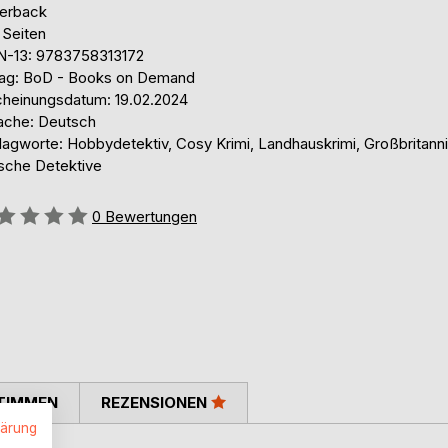
erback
 Seiten
N-13: 9783758313172
lag: BoD - Books on Demand
cheinungsdatum: 19.02.2024
ache: Deutsch
lagworte: Hobbydetektiv, Cosy Krimi, Landhauskrimi, Großbritanni
ische Detektive
ertung::
0
Bewertungen
TIMMEN
REZENSIONEN
lärung