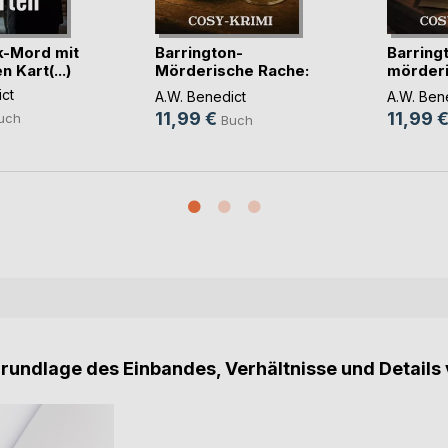
k-Mord mit
Barrington-
Barring
 Kart(...)
Mörderische Rache:
mörder
Band(...)
Affäre(..
ct
A.W. Benedict
A.W. Ben
11,99 €
11,99 
uch
Buch
Grundlage des Einbandes, Verhältnisse und Details 