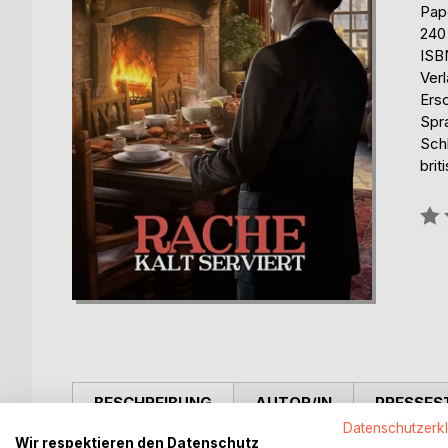
Pap
240
ISB
Ver
Ers
Spr
Sch
brit
Bew
0%
BESCHREIBUNG
AUTOR/IN
PRESSES
Datenschutzerk
Wir respektieren den Datenschutz