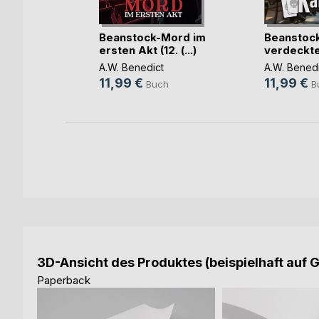
 Das
Beanstock-Mord im
Beanstoc
dy
ersten Akt (12. (...)
verdeckten
A.W. Benedict
A.W. Benedi
11,99 €
11,99 €
Buch
B
h
3D-Ansicht des Produktes (beispielhaft auf 
Paperback