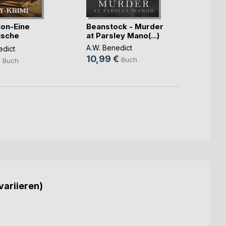
ton-Eine
Beanstock - Murder
Barri
ische
at Parsley Mano(...)
Morde
.)
Gang(.
A.W. Benedict
edict
A.W. B
10,99 €
€
11,99
Buch
Buch
variieren)